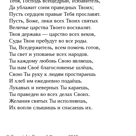
Тебя, Господь всещедрый, Избавитель,
Да ублажит сонм праведных Твоих;
Пусть сердцем правые Тебя прославят.
Пусть, Боже, лики всех Твоих святых
Величье царства Твоего восхвалят.
Твоя держава — царство всех веков,
Суды Твои пребудут во все роды.
Ты, Вседержитель, всем помочь готов,
Ты свет и упованье всех народов.
Ты каждому любовь Свою являешь,
Ты нам Своё благословенье шлёшь,
Свою Ты руку к людям простираешь
И хлеб им ежедневно подаёшь.
Лукавых и неверных Ты караешь,
Ты праведен во всех делах Своих.
Желания святых Ты исполняешь,
Их вопли слышишь и спасаешь их.