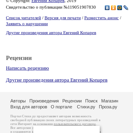
© Copyright:
Евгений Копарев
, 2019
Свидетельство о публикации №119051907830
Список читателей
/
Версия для печати
/
Разместить анонс
/
Заявить о нарушении
Другие произведения автора Евгений Копарев
Рецензии
Написать рецензию
Другие произведения автора Евгений Копарев
Авторы
Произведения
Рецензии
Поиск
Магазин
Вход для авторов
О портале
Стихи.ру
Проза.ру
Портал Стихи.ру предоставляет авторам возможность
свободной публикации своих литературных произведений в
сети Интернет на основании
пользовательского договора
.
Все авторские права на произведения принадлежат авторам
и охраняются
законом
. Перепечатка произведений возможна