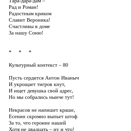
Тара-дара-дам –
Рад и Роман!
Радостным криком
Славит Вероника!
Счастливы в доме
За нашу Соню!
* * *
Культурный контекст – 80
Пусть сердится Антон Иваныч
И укрощает тигров кнут,
И ищет девушка свой адрес,
Но мы собрались нынче тут!
Некрасов не напишет краше,
Есенин скромно выпьет штоф
За то, что героине нашей
Хотя не двадцать – ну и что!