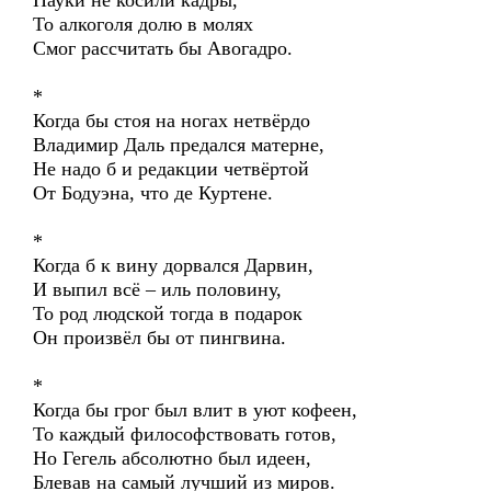
Науки не косили кадры,
То алкоголя долю в молях
Смог рассчитать бы Авогадро.
*
Когда бы стоя на ногах нетвёрдо
Владимир Даль предался матерне,
Не надо б и редакции четвёртой
От Бодуэна, что де Куртене.
*
Когда б к вину дорвался Дарвин,
И выпил всё – иль половину,
То род людской тогда в подарок
Он произвёл бы от пингвина.
*
Когда бы грог был влит в уют кофеен,
То каждый философствовать готов,
Но Гегель абсолютно был идеен,
Блевав на самый лучший из миров.