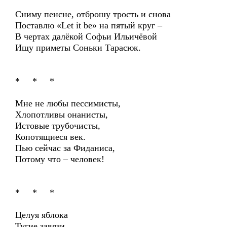
Сниму пенсне, отброшу трость и снова
Поставлю «Let it be» на пятый круг –
В чертах далёкой Софьи Ильичёвой
Ищу приметы Соньки Тарасюк.
* * *
Мне не любы пессимисты,
Хлопотливы онанисты,
Истовые трубочисты,
Копотящиеся век.
Пью сейчас за Фиданиса,
Потому что – человек!
* * *
Целуя яблока
Тугие завязи,