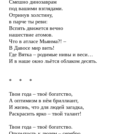
Смешно динозаврам
под вашими взглядами.
Отринув холстину,
в парче ты реви:
Вспять движется вечно
нашествие атомов.
Что в атласе Мьянма?! –
В Давосе мир вить!
Где Вятка – родимые нивы и веси…
И в наше окно льётся облаком десять.
* * *
Твои года – твоё богатство,
А оптимизм в нём бриллиант,
И жизнь, что для людей загадка,
Раскрасить ярко – твой талант!
Твои года – твоё богатство.
Открытость к людям – серебро,