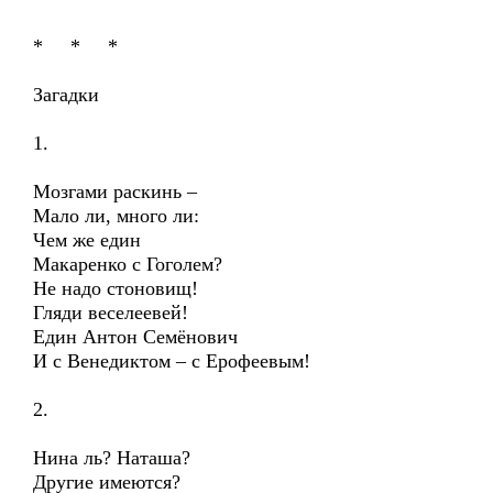
* * *
Загадки
1.
Мозгами раскинь –
Мало ли, много ли:
Чем же един
Макаренко с Гоголем?
Не надо стоновищ!
Гляди веселеевей!
Един Антон Семёнович
И с Венедиктом – с Ерофеевым!
2.
Нина ль? Наташа?
Другие имеются?