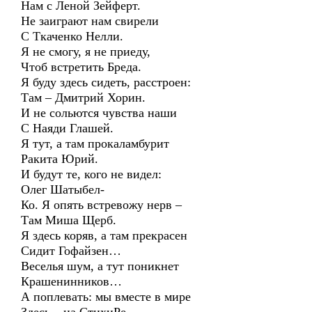
Нам с Леной Зейферт.
Не заиграют нам свирели
С Ткаченко Нелли.
Я не смогу, я не приеду,
Чтоб встретить Бреда.
Я буду здесь сидеть, расстроен:
Там – Дмитрий Хорин.
И не сольются чувства наши
С Наяди Глашей.
Я тут, а там прокаламбурит
Ракита Юрий.
И будут те, кого не видел:
Олег Шатыбел-
Ко. Я опять встревожу нерв –
Там Миша Щерб.
Я здесь коряв, а там прекрасен
Сидит Гофайзен…
Веселья шум, а тут поникнет
Крашенинников…
А поплевать: мы вместе в мире