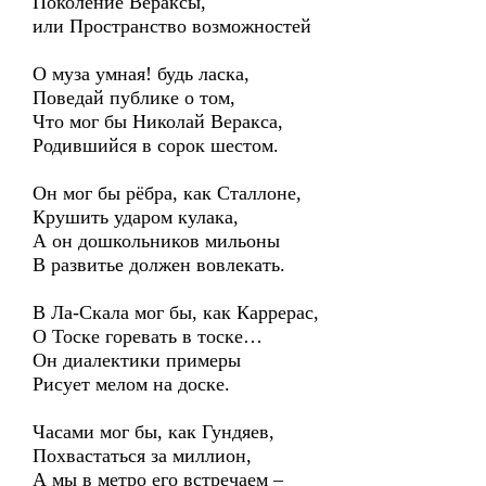
Поколение Вераксы,
или Пространство возможностей
О муза умная! будь ласка,
Поведай публике о том,
Что мог бы Николай Веракса,
Родившийся в сорок шестом.
Он мог бы рёбра, как Сталлоне,
Крушить ударом кулака,
А он дошкольников мильоны
В развитье должен вовлекать.
В Ла-Скала мог бы, как Каррерас,
О Тоске горевать в тоске…
Он диалектики примеры
Рисует мелом на доске.
Часами мог бы, как Гундяев,
Похвастаться за миллион,
А мы в метро его встречаем –