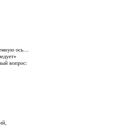
земную ось…
ледует»
ный вопрос:
ий,