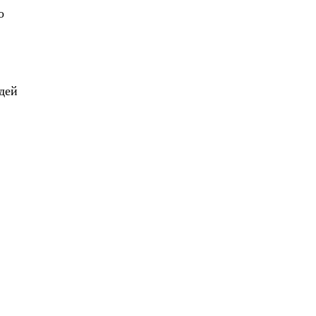
о
дей