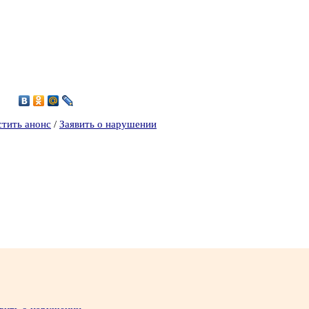
5
стить анонс
/
Заявить о нарушении