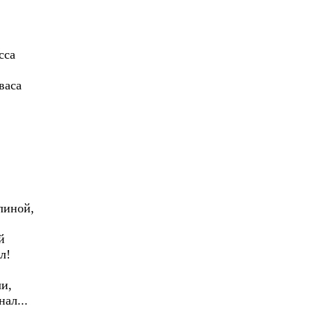
са
аса
иной,
й
л!
и,
л...