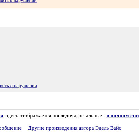
вить о нарушении
явить о нарушении
ии
, здесь отображается последняя, остальные -
в полном спи
сообщение
Другие произведения автора Эдель Вайс