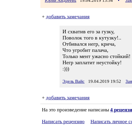
Юрий Андреевъ
19.04.2019 13:54
•
Зая
+
добавить замечания
И схватив его за гузку,
Поволок того в кутузку!..
Отбивался негр, крича,
Что угробит палача,
Только мент ужасно стойкий!
Негр заплатит неустойку!
:)))
Эдель Вайс
19.04.2019 19:52
За
+
добавить замечания
На это произведение написаны
4 реценз
Написать рецензию
Написать личное 