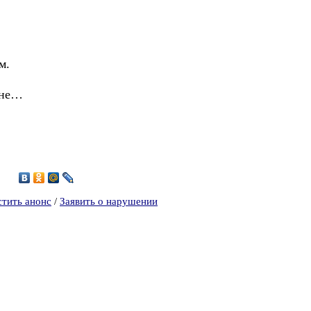
м.
мне…
6
стить анонс
/
Заявить о нарушении