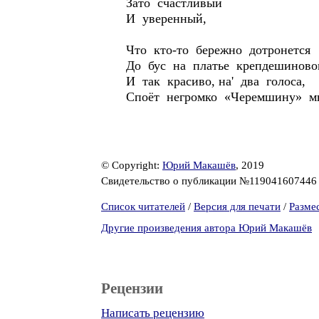
Зато счастливый
И уверенный,
Что кто-то бережно дотронется
До бус на платье крепдешиново
И так красиво, на' два голоса,
Споёт негромко «Черемшину» 
© Copyright:
Юрий Макашёв
, 2019
Свидетельство о публикации №11904160744
Список читателей
/
Версия для печати
/
Разме
Другие произведения автора Юрий Макашёв
Рецензии
Написать рецензию