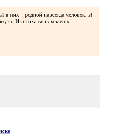
И в них – родной навсегда человек. И
тянуто. Из стиха выплываешь
иске
.