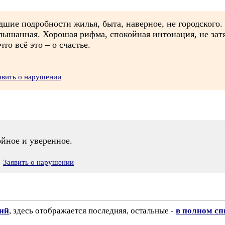
ие подробности жилья, быта, наверное, не городского. 
 слышанная. Хорошая рифма, спокойная интонация, не за
о всё это – о счастье.
явить о нарушении
.
ойное и уверенное.
Заявить о нарушении
зий
, здесь отображается последняя, остальные -
в полном сп