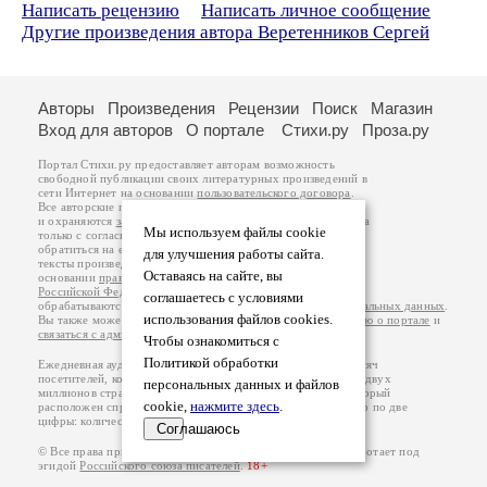
Написать рецензию
Написать личное сообщение
Другие произведения автора Веретенников Сергей
Авторы
Произведения
Рецензии
Поиск
Магазин
Вход для авторов
О портале
Стихи.ру
Проза.ру
Портал Стихи.ру предоставляет авторам возможность
свободной публикации своих литературных произведений в
сети Интернет на основании
пользовательского договора
.
Все авторские права на произведения принадлежат авторам
и охраняются
законом
. Перепечатка произведений возможна
Мы используем файлы cookie
только с согласия его автора, к которому вы можете
обратиться на его авторской странице. Ответственность за
для улучшения работы сайта.
тексты произведений авторы несут самостоятельно на
Оставаясь на сайте, вы
основании
правил публикации
и
законодательства
Российской Федерации
. Данные пользователей
соглашаетесь с условиями
обрабатываются на основании
Политики обработки персональных данных
.
использования файлов cookies.
Вы также можете посмотреть более подробную
информацию о портале
и
связаться с администрацией
.
Чтобы ознакомиться с
Политикой обработки
Ежедневная аудитория портала Стихи.ру – порядка 200 тысяч
посетителей, которые в общей сумме просматривают более двух
персональных данных и файлов
миллионов страниц по данным счетчика посещаемости, который
cookie,
нажмите здесь
.
расположен справа от этого текста. В каждой графе указано по две
цифры: количество просмотров и количество посетителей.
Соглашаюсь
© Все права принадлежат авторам, 2000-2026. Портал работает под
эгидой
Российского союза писателей
.
18+