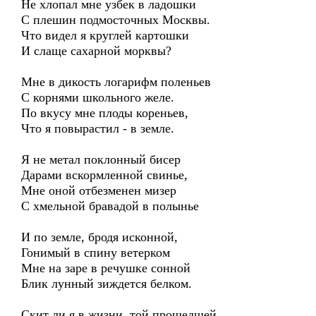
Не хлопал мне узбек в ладошки
С плешин подмосточных Москвы.
Что видел я круглей картошки
И слаще сахарной морквы?
Мне в дикость логарифм поленьев
С корнями школьного желе.
По вкусу мне плоды кореньев,
Что я повырастил - в земле.
Я не метал поклонный бисер
Дарами вскормленной свинье,
Мне оной отбезменен мизер
С хмельной бравадой в полынье
И по земле, бродя исконной,
Гонимый в спину ветерком
Мне на заре в речушке сонной
Блик лунный зиждется белком.
Скит ли я в жизни, той прошедшей,