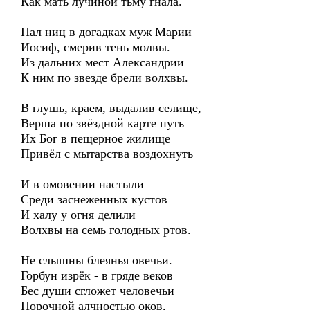
Как мать лучиной тьму гнала.
Пал ниц в догадках муж Марии
Иосиф, смерив тень молвы.
Из дальних мест Александрии
К ним по звезде брели волхвы.
В глушь, краем, выдалив селище,
Верша по звёздной карте путь
Их Бог в пещерное жилище
Привёл с мытарства воздохнуть
И в омовении настыли
Среди заснеженных кустов
И халу у огня делили
Волхвы на семь голодных ртов.
Не слышны блеянья овечьи.
Горбун изрёк - в гряде веков
Бес души сгложет человечьи
Порочной алчностью оков,