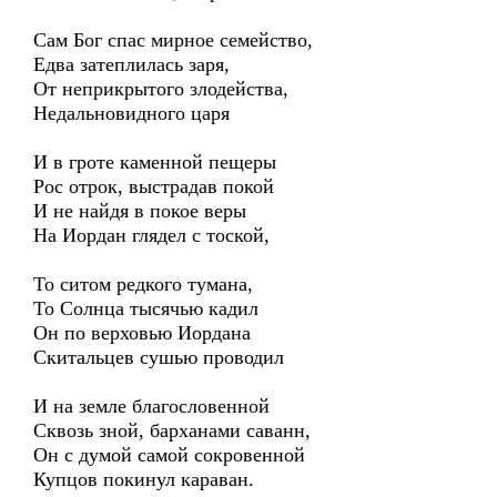
Сам Бог спас мирное семейство,
Едва затеплилась заря,
От неприкрытого злодейства,
Недальновидного царя
И в гроте каменной пещеры
Рос отрок, выстрадав покой
И не найдя в покое веры
На Иордан глядел с тоской,
То ситом редкого тумана,
То Солнца тысячью кадил
Он по верховью Иордана
Скитальцев сушью проводил
И на земле благословенной
Сквозь зной, барханами саванн,
Он с думой самой сокровенной
Купцов покинул караван.