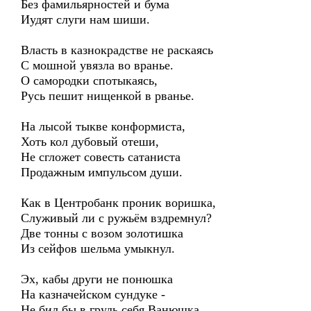
Без фамильярностей и бума
Иудят слуги нам шиши.
Власть в казнокрадстве не раскаясь
С мошной увязла во вранье.
О самородки спотыкаясь,
Русь пешит нищенкой в рванье.
На лысой тыкве конформиста,
Хоть кол дубовый отеши,
Не сгложет совесть сатаниста
Продажным импульсом души.
Как в Центробанк проник воришка,
Служивый ли с ружьём вздремнул?
Две тонны с возом золотишка
Из сейфов шельма умыкнул.
Эх, кабы други не понюшка
На казначейском сундуке -
Не бил бы в грудь себя Ванюшка