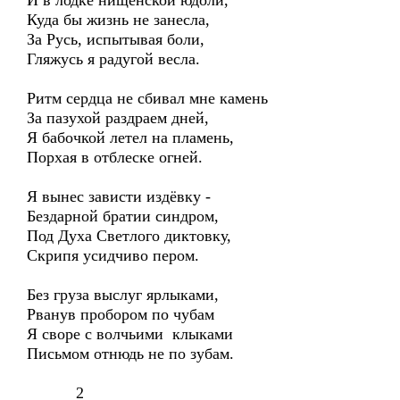
И в лодке нищенской юдоли,
Куда бы жизнь не занесла,
За Русь, испытывая боли,
Гляжусь я радугой весла.
Ритм сердца не сбивал мне камень
За пазухой раздраем дней,
Я бабочкой летел на пламень,
Порхая в отблеске огней.
Я вынес зависти издёвку -
Бездарной братии синдром,
Под Духа Светлого диктовку,
Скрипя усидчиво пером.
Без груза выслуг ярлыками,
Рванув пробором по чубам
Я своре с волчьими клыками
Письмом отнюдь не по зубам.
2