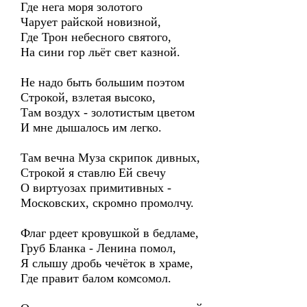
Где нега моря золотого
Чарует райской новизной,
Где Трон небесного святого,
На сини гор льёт свет казной.
Не надо быть большим поэтом
Строкой, взлетая высоко,
Там воздух - золотистым цветом
И мне дышалось им легко.
Там вечна Муза скрипок дивных,
Строкой я ставлю Ей свечу
О виртуозах примитивных -
Московских, скромно промолчу.
Флаг рдеет кровушкой в бедламе,
Груб Бланка - Ленина помол,
Я слышу дробь чечёток в храме,
Где правит балом комсомол.