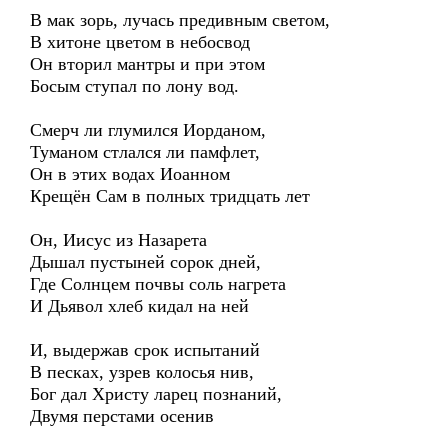
В мак зорь, лучась предивным светом,
В хитоне цветом в небосвод
Он вторил мантры и при этом
Босым ступал по лону вод.
Смерч ли глумился Иорданом,
Туманом стлался ли памфлет,
Он в этих водах Иоанном
Крещён Сам в полных тридцать лет
Он, Иисус из Назарета
Дышал пустыней сорок дней,
Где Солнцем почвы соль нагрета
И Дьявол хлеб кидал на ней
И, выдержав срок испытаний
В песках, узрев колосья нив,
Бог дал Христу ларец познаний,
Двумя перстами осенив