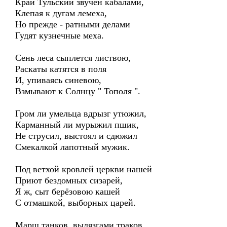
Край Тульский звучен кабалами,
Клепая к дугам лемеха,
Но прежде - ратными делами
Гудят кузнечные меха.
Сень леса сыплется листвою,
Раскаты катятся в поля
И, упиваясь синевою,
Взмывают к Солнцу " Тополя ".
Гром ли умельца вдрызг утюжил,
Карманный ли мурыжил пшик,
Не струсил, выстоял и сдюжил
Смекалкой лапотный мужик.
Под ветхой кровлей церкви нашей
Приют бездомных сизарей,
Я ж, сыт берёзовою кашей
С отмашкой, выборных царей.
Марш танков, вылязгами траков,