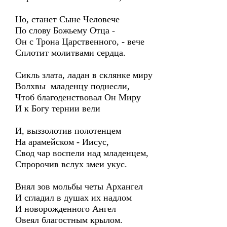
Но, станет Сыне Человече
По слову Божьему Отца -
Он с Трона Царственного, - вече
Сплотит молитвами сердца.
Сикль злата, ладан в склянке миру
Волхвы младенцу поднесли,
Чтоб благоденствовал Он Миру
И к Богу тернии вели
И, выззолотив полотенцем
На арамейском - Иисус,
Свод чар воспели над младенцем,
Спророчив вслух змеи укус.
Внял зов мольбы четы Архангел
И сгладил в душах их надлом
И новорожденного Ангел
Овеял благостным крылом.