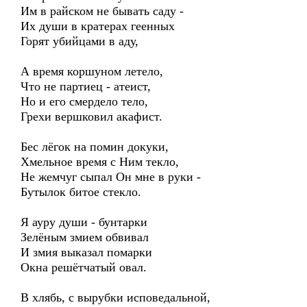
Им в райском не бывать саду -
Их души в кратерах геенных
Горят убийцами в аду,
А время коршуном летело,
Что не партиец - атеист,
Но и его смердело тело,
Грехи вершковил акафист.
Бес лёгок на помин докуки,
Хмельное время с Ним текло,
Не жемчуг сыпал Он мне в руки -
Бутылок битое стекло.
Я ауру души - бунтарки
Зелёным змием обвивал
И змия выказал помарки
Окна решётчатый овал.
В хлябь, с вырубки исповедальной,