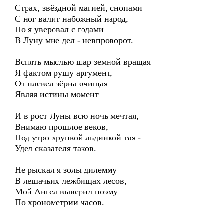
Страх, звёздной магией, снопами
С ног валит набожный народ,
Но я уверовал с годами
В Луну мне дел - невпроворот.
Вспять мыслью шар земной вращая
Я фактом рушу аргумент,
От плевел зёрна очищая
Являя истины момент
И в рост Луны всю ночь мечтая,
Внимаю прошлое веков,
Под утро хрупкой льдинкой тая -
Удел сказателя таков.
Не рыскал я золы дилемму
В лешачьих лежбищах лесов,
Мой Ангел выверил поэму
По хронометрии часов.