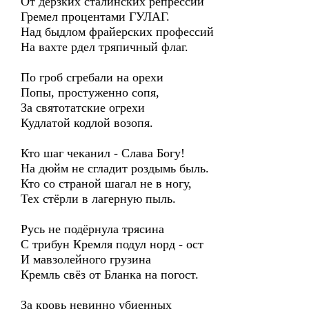
От дерзких сталинских репрессий
Гремел процентами ГУЛАГ.
Над быдлом фрайерских профессий
На вахте рдел тряпичный флаг.
По гроб сгребали на орехи
Попы, простуженно сопя,
За святотатские огрехи
Кудлатой кодлой возопя.
Кто шаг чеканил - Слава Богу!
На дюйм не сгладит роздымь быль.
Кто со страной шагал не в ногу,
Тех стёрли в лагерную пыль.
Русь не подёрнула трясина
С трибун Кремля подул норд - ост
И мавзолейного грузина
Кремль свёз от Бланка на погост.
За кровь невинно убиенных