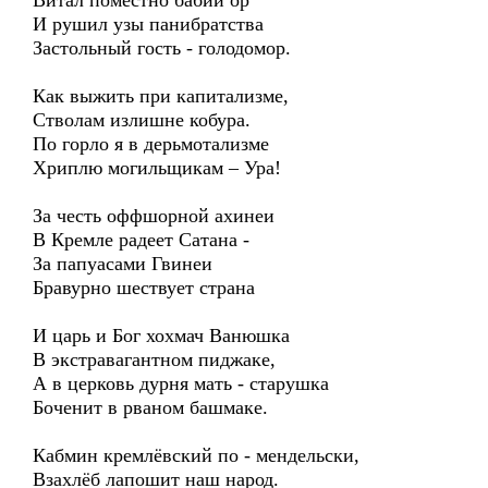
Витал поместно бабий ор
И рушил узы панибратства
Застольный гость - голодомор.
Как выжить при капитализме,
Стволам излишне кобура.
По горло я в дерьмотализме
Хриплю могильщикам – Ура!
За честь оффшорной ахинеи
В Кремле радеет Сатана -
За папуасами Гвинеи
Бравурно шествует страна
И царь и Бог хохмач Ванюшка
В экстравагантном пиджаке,
А в церковь дурня мать - старушка
Боченит в рваном башмаке.
Кабмин кремлёвский по - мендельски,
Взахлёб лапошит наш народ.