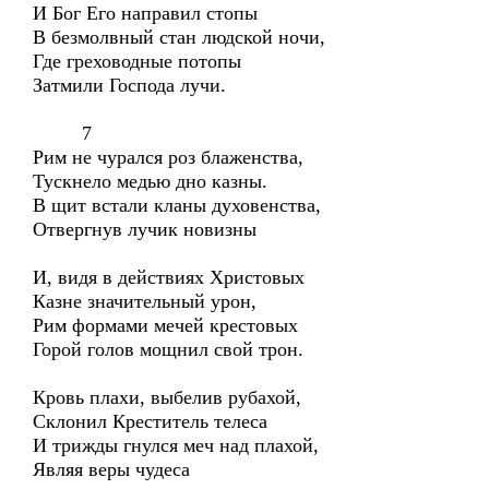
И Бог Его направил стопы
В безмолвный стан людской ночи,
Где греховодные потопы
Затмили Господа лучи.
7
Рим не чурался роз блаженства,
Тускнело медью дно казны.
В щит встали кланы духовенства,
Отвергнув лучик новизны
И, видя в действиях Христовых
Казне значительный урон,
Рим формами мечей крестовых
Горой голов мощнил свой трон.
Кровь плахи, выбелив рубахой,
Склонил Креститель телеса
И трижды гнулся меч над плахой,
Являя веры чудеса