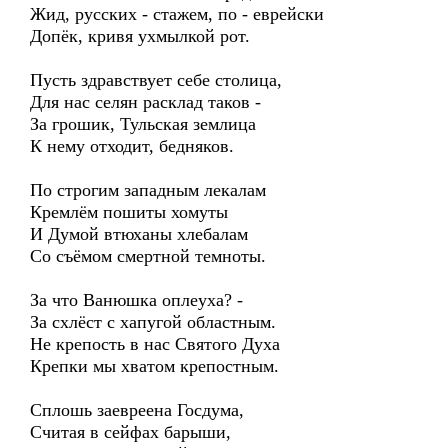
Жид, русских - стажем, по - еврейски
Допёк, кривя ухмылкой рот.
Пусть здравствует себе столица,
Для нас селян расклад таков -
За грошик, Тульская землица
К нему отходит, бедняков.
По строгим западным лекалам
Кремлём пошиты хомуты
И Думой втюханы хлебалам
Со съёмом смертной темноты.
За что Ванюшка оплеуха? -
За схлёст с хапугой областным.
Не крепость в нас Святого Духа
Крепки мы хватом крепостным.
Сплошь заевреена Госдума,
Считая в сейфах барыши,