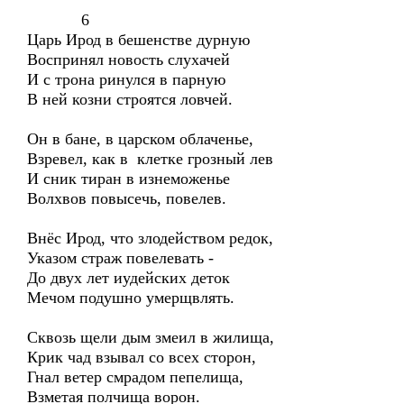
6
Царь Ирод в бешенстве дурную
Воспринял новость слухачей
И с трона ринулся в парную
В ней козни строятся ловчей.
Он в бане, в царском облаченье,
Взревел, как в клетке грозный лев
И сник тиран в изнеможенье
Волхвов повысечь, повелев.
Внёс Ирод, что злодейством редок,
Указом страж повелевать -
До двух лет иудейских деток
Мечом подушно умерщвлять.
Сквозь щели дым змеил в жилища,
Крик чад взывал со всех сторон,
Гнал ветер смрадом пепелища,
Взметая полчища ворон.