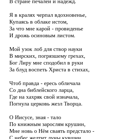
В стране печалей и надежд.
Я в кралях черпал вдохновенье,
Купаясь в облаке истом,
За что мне карой - провиденье
И дрожь осиновым листом.
Мой узок лоб для створ науки
В мирских, погрязшему грехах,
Бог Лиру мне сподобил в руки
За блуд воспеть Христа в стихах,
Чтоб правда - ересь обличала
Со дна библейского ларца,
Где на хахряк свой изначала,
Погнула церковь жезл Творца.
О Иисусе, зная - тало
По книжным зарослям крушин,
Мне новь о Нём сваять предстало -
С небес желтит луны кувшин.