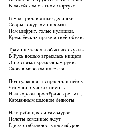
В лакейском статном сюртуке.
В мах триллионные делишки
Сокрыл окурком пироман,
Нам цифрит, голые нулишки,
Кремлёвских прихвостней обман.
Трамп не зевал в обьятьях скуки -
В Русь вошью вгрызлась нищета
Он и связал кремлёвцам руки,
Сковав морозом их счета.
Под тулья шляп спряднили пейсы
Чинуши в масках немоты
И за кордон простёрлись рельсы,
Карманным шмоном бедноты.
Не в рубищах ли самодуров
Палаты каменные ждут,
Где за стабильность каламбуров