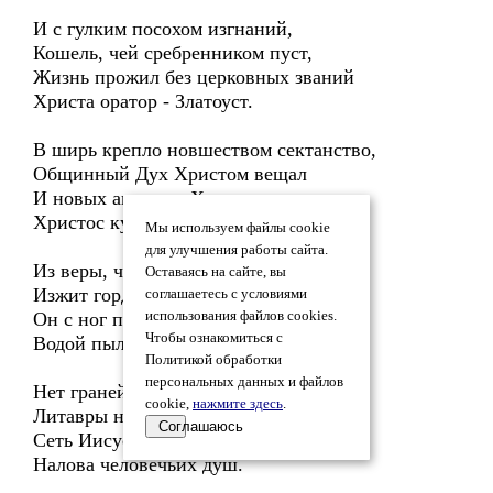
И с гулким посохом изгнаний,
Кошель, чей сребренником пуст,
Жизнь прожил без церковных званий
Христа оратор - Златоуст.
В ширь крепло новшеством сектанство,
Общинный Дух Христом вещал
И новых агнцев в Христианство,
Христос купелью обращал.
Мы используем файлы cookie
для улучшения работы сайта.
Из веры, чем мы живы ныне -
Оставаясь на сайте, вы
Изжит гордыни карнавал,
соглашаетесь с условиями
Он с ног послушником общине
использования файлов cookies.
Чтобы ознакомиться с
Водой пыль странствий омывал.
Политикой обработки
персональных данных и файлов
Нет граней времени в пространстве,
cookie,
нажмите здесь
.
Литавры не гремели туш,
Соглашаюсь
Сеть Иисуса в постоянстве
Налова человечьих душ.