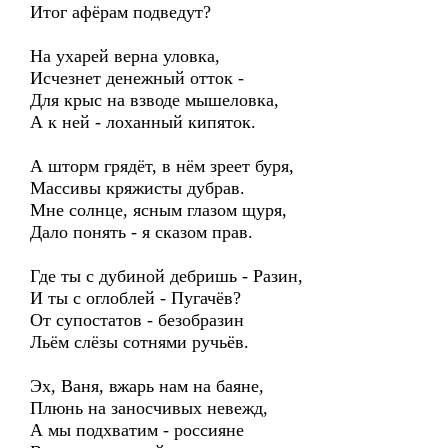
Итог афёрам подведут?
На ухарей верна уловка,
Исчезнет денежный отток -
Для крыс на взводе мышеловка,
А к ней - лоханный кипяток.
А шторм грядёт, в нём зреет буря,
Массивы кряжисты дубрав.
Мне солнце, ясным глазом щуря,
Дало понять - я сказом прав.
Где ты с дубиной дебришь - Разин,
И ты с оглоблей - Пугачёв?
От супостатов - безобразин
Льём слёзы сотнями ручьёв.
Эх, Ваня, вжарь нам на баяне,
Плюнь на заносчивых невежд,
А мы подхватим - россияне