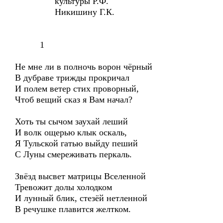
культуры Р.Ф.
Никишину Г.К.
1
Не мне ли в полночь ворон чёрный
В дубраве трижды прокричал
И полем ветер стих проворный,
Чтоб вещий сказ я Вам начал?
Хоть ты сычом заухай леший
И волк ощерью клык оскаль,
Я Тульской гатью выйду пеший
С Луны смереживать перкаль.
Звёзд высвет матрицы Вселенной
Тревожит долы холодком
И лунный блик, стезёй нетленной
В речушке плавится желтком.