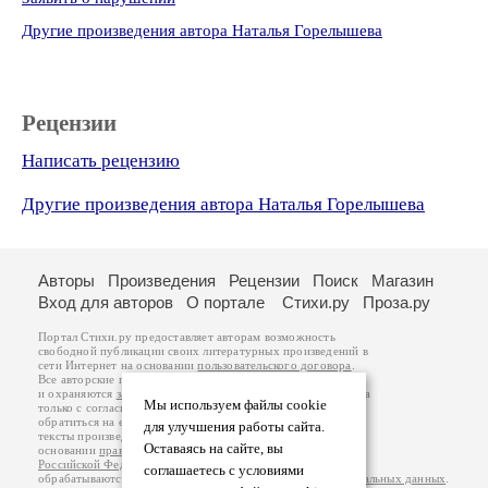
Другие произведения автора Наталья Горелышева
Рецензии
Написать рецензию
Другие произведения автора Наталья Горелышева
Авторы
Произведения
Рецензии
Поиск
Магазин
Вход для авторов
О портале
Стихи.ру
Проза.ру
Портал Стихи.ру предоставляет авторам возможность
свободной публикации своих литературных произведений в
сети Интернет на основании
пользовательского договора
.
Все авторские права на произведения принадлежат авторам
и охраняются
законом
. Перепечатка произведений возможна
Мы используем файлы cookie
только с согласия его автора, к которому вы можете
обратиться на его авторской странице. Ответственность за
для улучшения работы сайта.
тексты произведений авторы несут самостоятельно на
Оставаясь на сайте, вы
основании
правил публикации
и
законодательства
Российской Федерации
. Данные пользователей
соглашаетесь с условиями
обрабатываются на основании
Политики обработки персональных данных
.