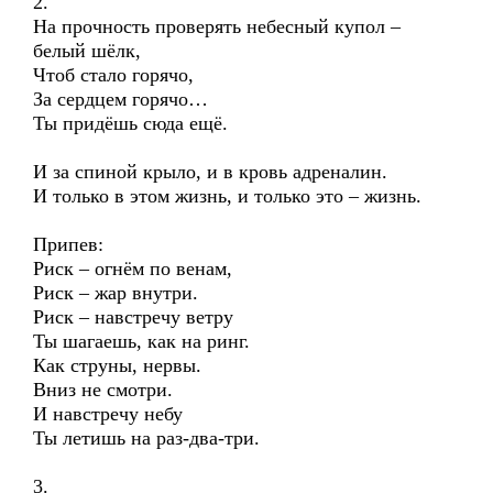
2.
На прочность проверять небесный купол –
белый шёлк,
Чтоб стало горячо,
За сердцем горячо…
Ты придёшь сюда ещё.
И за спиной крыло, и в кровь адреналин.
И только в этом жизнь, и только это – жизнь.
Припев:
Риск – огнём по венам,
Риск – жар внутри.
Риск – навстречу ветру
Ты шагаешь, как на ринг.
Как струны, нервы.
Вниз не смотри.
И навстречу небу
Ты летишь на раз-два-три.
3.