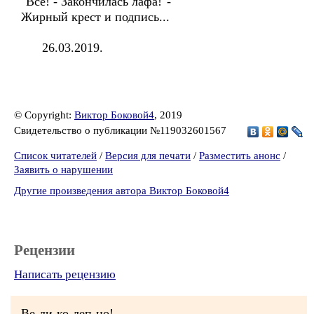
"Всё! - Закончилась лафа!"-
Жирный крест и подпись...
26.03.2019.
© Copyright:
Виктор Боковой4
, 2019
Свидетельство о публикации №119032601567
Список читателей
/
Версия для печати
/
Разместить анонс
/
Заявить о нарушении
Другие произведения автора Виктор Боковой4
Рецензии
Написать рецензию
Ве-ли-ко-леп-но!