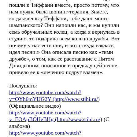
пошли к Тиффани вместе, просто потому, что
нам нужна была шопинг-терапия. Знаете,
когда ждешь у Тиффани, тебе дают много
шампанского? Они напоили нас, и мы купили
семь обручальных колец, а когда я вернулась в
студию, то подарила всем кольцо дружбы. Вот
почему у нас есть они, и вот откуда взялась
идея песни.» Она описала песню как «гимн
дружбе», о том, как ее расставание с Питом
Дэвидсоном, описанное в предыдущей песне,
привело ее к «лечению подруг взамен».
Послушать:
http://www.youtube.com/watch?
v=QYh6mYIJG2Y (http://www.stihi.ru/
)
(Официальное видео)
http://www.youtube.com/watch?
v=EOApBOHeBHg (http://www.stihi.ru/
) (С
альбома)
http://www.youtube.com/watch?