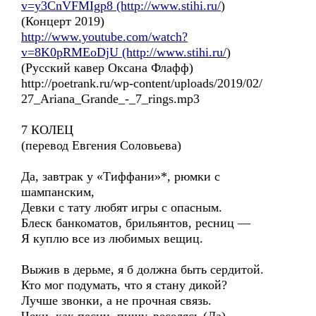
v=y3CnVFMIgp8 (http://www.stihi.ru/
)
(Концерт 2019)
http://www.youtube.com/watch?
v=8K0pRMEoDjU (http://www.stihi.ru/
)
(Русский кавер Оксана Флафф)
http://poetrank.ru/wp-content/uploads/2019/02/
27_Ariana_Grande_-_7_rings.mp3
7 КОЛЕЦ
(перевод Евгения Соловьева)
Да, завтрак у «Тиффани»*, рюмки с
шампанским,
Девки с тату любят игры с опасным.
Блеск банкоматов, брильянтов, ресниц —
Я куплю все из любимых вещиц.
Выжив в дерьме, я б должна быть сердитой.
Кто мог подумать, что я стану дикой?
Лучше звонки, а не прочная связь.