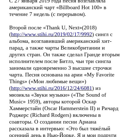
С 27 января 2019 года песня возглавляла
американский чарт «Billboard Hot 100» в
течение 7 недель (с перерывом).
Второй после «Thank U, Next»(2018)
(
http://www.stihi.ru/2019/02/17/9992
) сингл с
альбома, возглавивший американский хит-
парад, а также чарты Великобритании и
других стран. Он также сделал Гранде вторым
исполнителем после Битлз, чьи три сингла
занимали одновременно 3 высшие строчки
чарта. Песня основана на арии «My Favorite
Things» («Мои любимые вещи»)
(
http://www.stihi.ru/2016/12/24/6081
) из
мюзикла «Звуки музыки» («The Sound of
Music» 1959), авторы которой Оскар
Хаммерстайн (Oscar Hammerstein II) и Ричард
Роджерс (Richard Rodgers) включены в
соавторы. О создании песни Ариана
рассказала в интервью: «Это был тяжёлый
осенний день в Нью-Йорке. Я и мои подруги