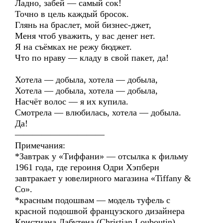
Ладно, забей — самый сок!
Точно в цель каждый бросок.
Глянь на браслет, мой бизнес-джет,
Меня чтоб уважить, у вас денег нет.
Я на съёмках не режу бюджет.
Что по нраву — кладу в свой пакет, да!
Хотела — добыла, хотела — добыла,
Хотела — добыла, хотела — добыла,
Насчёт волос — я их купила.
Смотрела — влюбилась, хотела — добыла.
Да!
——————————
Примечания:
*Завтрак у «Тиффани» — отсылка к фильму
1961 года, где героиня Одри Хэпберн
завтракает у ювелирного магазина «Tiffany &
Co».
*красным подошвам — модель туфель с
красной подошвой французского дизайнера
Кристиана Лабутена (Christian Louboutin)