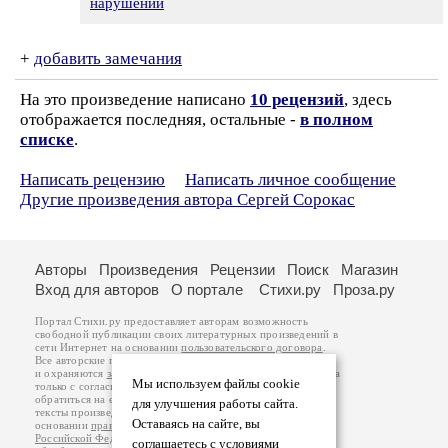
нарушении
+
добавить замечания
На это произведение написано
10 рецензий
, здесь
отображается последняя, остальные -
в полном
списке
.
Написать рецензию
Написать личное сообщение
Другие произведения автора Сергей Сорокас
Авторы
Произведения
Рецензии
Поиск
Магазин
Вход для авторов
О портале
Стихи.ру
Проза.ру
Портал Стихи.ру предоставляет авторам возможность
свободной публикации своих литературных произведений в
сети Интернет на основании
пользовательского договора
.
Все авторские права на произведения принадлежат авторам
и охраняются
законом
. Перепечатка произведений возможна
Мы используем файлы cookie
только с согласия его автора, к которому вы можете
обратиться на его авторской странице. Ответственность за
для улучшения работы сайта.
тексты произведений авторы несут самостоятельно на
Оставаясь на сайте, вы
основании
правил публикации
и
законодательства
Российской Федерации
. Данные пользователей
соглашаетесь с условиями