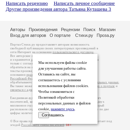
Написать рецензию
Написать личное сообщение
Другие произведения автора Татьяна Куташева 3
Авторы
Произведения
Рецензии
Поиск
Магазин
Вход для авторов
О портале
Стихи.ру
Проза.ру
Портал Стихи.ру предоставляет авторам возможность
свободной публикации своих литературных произведений в
сети Интернет на основании
пользовательского договора
.
Все авторские права на произведения принадлежат авторам
и охраняются
законом
. Перепечатка произведений возможна
Мы используем файлы cookie
только с согласия его автора, к которому вы можете
обратиться на его авторской странице. Ответственность за
для улучшения работы сайта.
тексты произведений авторы несут самостоятельно на
Оставаясь на сайте, вы
основании
правил публикации
и
законодательства
Российской Федерации
. Данные пользователей
соглашаетесь с условиями
обрабатываются на основании
Политики обработки персональных данных
.
использования файлов cookies.
Вы также можете посмотреть более подробную
информацию о портале
и
связаться с администрацией
.
Чтобы ознакомиться с
Политикой обработки
Ежедневная аудитория портала Стихи.ру – порядка 200 тысяч
посетителей, которые в общей сумме просматривают более двух
персональных данных и файлов
миллионов страниц по данным счетчика посещаемости, который
cookie,
нажмите здесь
.
расположен справа от этого текста. В каждой графе указано по две
цифры: количество просмотров и количество посетителей.
Соглашаюсь
© Все права принадлежат авторам, 2000-2026. Портал работает под
эгидой
Российского союза писателей
.
18+