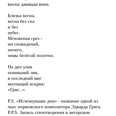
виски давящая вина.
Близка весна,
весна без сна
и без
небес.
Мгновенья срез -
ни сновидений,
ничего,
зимы белёсой полотно.
На дно улик
поникший лик,
в последний миг
молчащий вскрик:
«Григ...»
P.S. «Исчезнувшие дни» - название одной из
пьес норвежского композитора Эдварда Грига.
P.P.S. Запись стихотворения в авторском