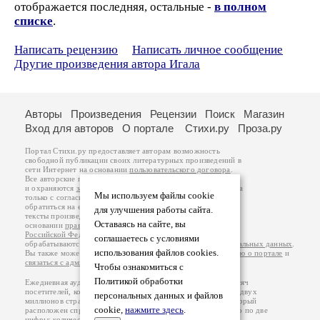
отображается последняя, остальные -
в полном
списке
.
Написать рецензию
Написать личное сообщение
Другие произведения автора Игала
Авторы
Произведения
Рецензии
Поиск
Магазин
Вход для авторов
О портале
Стихи.ру
Проза.ру
Портал Стихи.ру предоставляет авторам возможность
свободной публикации своих литературных произведений в
сети Интернет на основании
пользовательского договора
.
Все авторские права на произведения принадлежат авторам
и охраняются
законом
. Перепечатка произведений возможна
Мы используем файлы cookie
только с согласия его автора, к которому вы можете
обратиться на его авторской странице. Ответственность за
для улучшения работы сайта.
тексты произведений авторы несут самостоятельно на
Оставаясь на сайте, вы
основании
правил публикации
и
законодательства
Российской Федерации
. Данные пользователей
соглашаетесь с условиями
обрабатываются на основании
Политики обработки персональных данных
.
использования файлов cookies.
Вы также можете посмотреть более подробную
информацию о портале
и
связаться с администрацией
.
Чтобы ознакомиться с
Политикой обработки
Ежедневная аудитория портала Стихи.ру – порядка 200 тысяч
посетителей, которые в общей сумме просматривают более двух
персональных данных и файлов
миллионов страниц по данным счетчика посещаемости, который
cookie,
нажмите здесь
.
расположен справа от этого текста. В каждой графе указано по две
цифры: количество просмотров и количество посетителей.