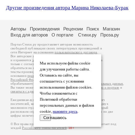
Другие произведения автора Марина Николаева-Бурак
Авторы
Произведения
Рецензии
Поиск
Магазин
Вход для авторов
О портале
Стихи.ру
Проза.ру
Портал Стихи.ру предоставляет авторам возможность
свободной публикации своих литературных произведений в
сети Интернет на основании
пользовательского договора
.
Все авторские права на произведения принадлежат авторам
и охраняются
законом
. Перепечатка произведений возможна
Мы используем файлы cookie
только с согласия его автора, к которому вы можете
обратиться на его авторской странице. Ответственность за
для улучшения работы сайта.
тексты произведений авторы несут самостоятельно на
Оставаясь на сайте, вы
основании
правил публикации
и
законодательства
Российской Федерации
. Данные пользователей
соглашаетесь с условиями
обрабатываются на основании
Политики обработки персональных данных
.
использования файлов cookies.
Вы также можете посмотреть более подробную
информацию о портале
и
связаться с администрацией
.
Чтобы ознакомиться с
Политикой обработки
Ежедневная аудитория портала Стихи.ру – порядка 200 тысяч
посетителей, которые в общей сумме просматривают более двух
персональных данных и файлов
миллионов страниц по данным счетчика посещаемости, который
cookie,
нажмите здесь
.
расположен справа от этого текста. В каждой графе указано по две
цифры: количество просмотров и количество посетителей.
Соглашаюсь
© Все права принадлежат авторам, 2000-2026. Портал работает под
эгидой
Российского союза писателей
.
18+