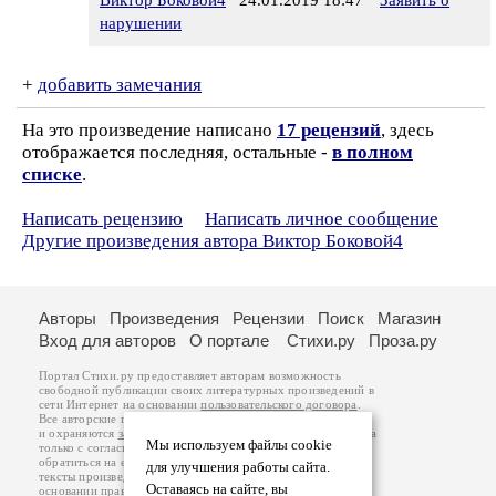
Виктор Боковой4
24.01.2019 18:47
Заявить о
нарушении
+
добавить замечания
На это произведение написано
17 рецензий
, здесь
отображается последняя, остальные -
в полном
списке
.
Написать рецензию
Написать личное сообщение
Другие произведения автора Виктор Боковой4
Авторы
Произведения
Рецензии
Поиск
Магазин
Вход для авторов
О портале
Стихи.ру
Проза.ру
Портал Стихи.ру предоставляет авторам возможность
свободной публикации своих литературных произведений в
сети Интернет на основании
пользовательского договора
.
Все авторские права на произведения принадлежат авторам
и охраняются
законом
. Перепечатка произведений возможна
Мы используем файлы cookie
только с согласия его автора, к которому вы можете
обратиться на его авторской странице. Ответственность за
для улучшения работы сайта.
тексты произведений авторы несут самостоятельно на
Оставаясь на сайте, вы
основании
правил публикации
и
законодательства