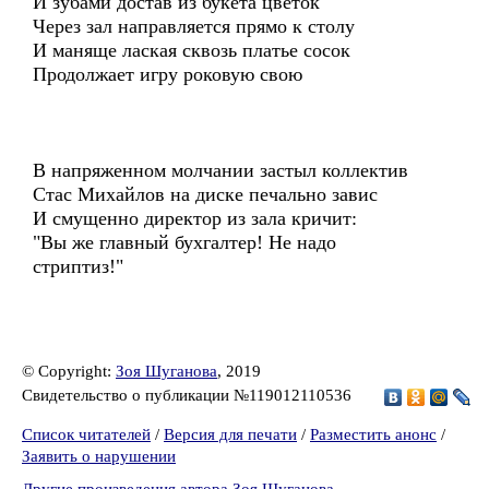
И зубами достав из букета цветок
Через зал направляется прямо к столу
И маняще лаская сквозь платье сосок
Продолжает игру роковую свою
В напряженном молчании застыл коллектив
Стас Михайлов на диске печально завис
И смущенно директор из зала кричит:
"Вы же главный бухгалтер! Не надо
стриптиз!"
© Copyright:
Зоя Шуганова
, 2019
Свидетельство о публикации №119012110536
Список читателей
/
Версия для печати
/
Разместить анонс
/
Заявить о нарушении