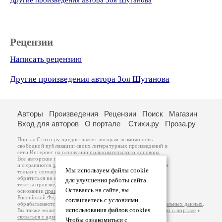
Другие произведения автора Зоя Шуганова
Рецензии
Написать рецензию
Другие произведения автора Зоя Шуганова
Авторы
Произведения
Рецензии
Поиск
Магазин
Вход для авторов
О портале
Стихи.ру
Проза.ру
Портал Стихи.ру предоставляет авторам возможность
свободной публикации своих литературных произведений в
сети Интернет на основании
пользовательского договора
.
Все авторские права на произведения принадлежат авторам
и охраняются
законом
. Перепечатка произведений возможна
Мы используем файлы cookie
только с согласия его автора, к которому вы можете
обратиться на его авторской странице. Ответственность за
для улучшения работы сайта.
тексты произведений авторы несут самостоятельно на
Оставаясь на сайте, вы
основании
правил публикации
и
законодательства
Российской Федерации
. Данные пользователей
соглашаетесь с условиями
обрабатываются на основании
Политики обработки персональных данных
.
использования файлов cookies.
Вы также можете посмотреть более подробную
информацию о портале
и
связаться с администрацией
.
Чтобы ознакомиться с