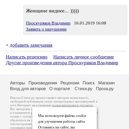
Женщине виднее... )))))
Проскуряков Владимир
16.01.2019 16:08
Заявить о нарушении
+
добавить замечания
Написать рецензию
Написать личное сообщение
Другие произведения автора Проскуряков Владимир
Авторы
Произведения
Рецензии
Поиск
Магазин
Вход для авторов
О портале
Стихи.ру
Проза.ру
Портал Стихи.ру предоставляет авторам возможность
свободной публикации своих литературных произведений в
сети Интернет на основании
пользовательского договора
.
Все авторские права на произведения принадлежат авторам
и охраняются
законом
. Перепечатка произведений возможна
Мы используем файлы cookie
только с согласия его автора, к которому вы можете
обратиться на его авторской странице. Ответственность за
для улучшения работы сайта.
тексты произведений авторы несут самостоятельно на
Оставаясь на сайте, вы
основании
правил публикации
и
законодательства