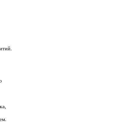
итий.
о
ка,
ем.