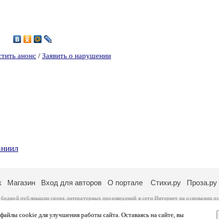
9
стить анонс
/
Заявить о нарушении
аниил
к
Магазин
Вход для авторов
О портале
Стихи.ру
Проза.ру
ободной публикации своих литературных произведений в сети Интернет на основании
п
ся
законом
. Перепечатка произведений возможна только с согласия его автора, к котором
ры несут самостоятельно на основании
правил публикации
и
законодательства Российско
айлы cookie для улучшения работы сайта. Оставаясь на сайте, вы
ональных данных
. Вы также можете посмотреть более подробную
информацию о портал