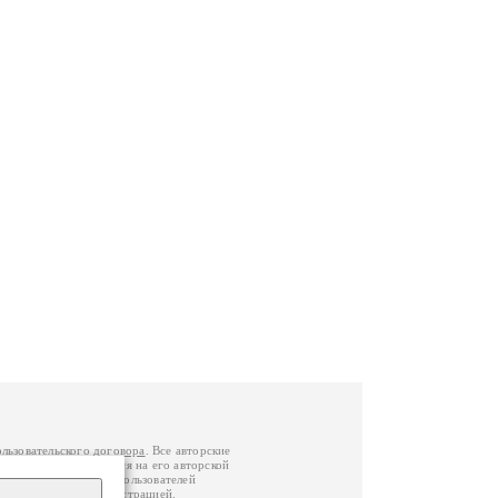
ользовательского договора
. Все авторские
у вы можете обратиться на его авторской
й Федерации
. Данные пользователей
е
и
связаться с администрацией
.