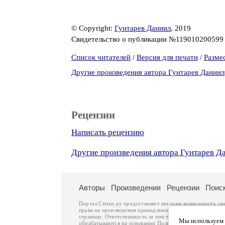
© Copyright:
Гунтарев Даниил
, 2019
Свидетельство о публикации №11901020059
Список читателей
/
Версия для печати
/
Разме
Другие произведения автора Гунтарев Даниил
Рецензии
Написать рецензию
Другие произведения автора Гунтарев Д
Авторы
Произведения
Рецензии
Поис
Портал Стихи.ру предоставляет авторам возможность св
права на произведения принадлежат авторам и охраняют
странице. Ответственность за тексты произведений авто
Мы используем ф
обрабатываются на основании
Политики обработки перс