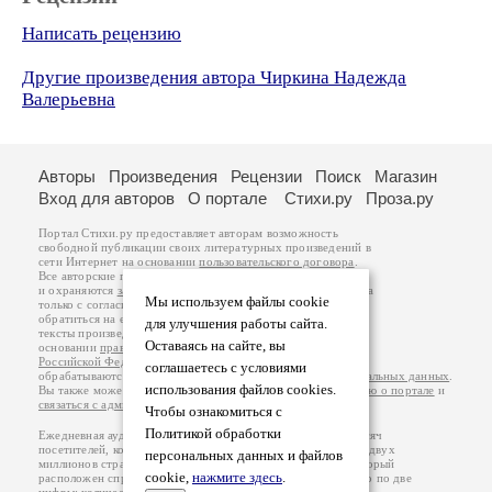
Написать рецензию
Другие произведения автора Чиркина Надежда
Валерьевна
Авторы
Произведения
Рецензии
Поиск
Магазин
Вход для авторов
О портале
Стихи.ру
Проза.ру
Портал Стихи.ру предоставляет авторам возможность
свободной публикации своих литературных произведений в
сети Интернет на основании
пользовательского договора
.
Все авторские права на произведения принадлежат авторам
и охраняются
законом
. Перепечатка произведений возможна
Мы используем файлы cookie
только с согласия его автора, к которому вы можете
обратиться на его авторской странице. Ответственность за
для улучшения работы сайта.
тексты произведений авторы несут самостоятельно на
Оставаясь на сайте, вы
основании
правил публикации
и
законодательства
Российской Федерации
. Данные пользователей
соглашаетесь с условиями
обрабатываются на основании
Политики обработки персональных данных
.
использования файлов cookies.
Вы также можете посмотреть более подробную
информацию о портале
и
связаться с администрацией
.
Чтобы ознакомиться с
Политикой обработки
Ежедневная аудитория портала Стихи.ру – порядка 200 тысяч
посетителей, которые в общей сумме просматривают более двух
персональных данных и файлов
миллионов страниц по данным счетчика посещаемости, который
cookie,
нажмите здесь
.
расположен справа от этого текста. В каждой графе указано по две