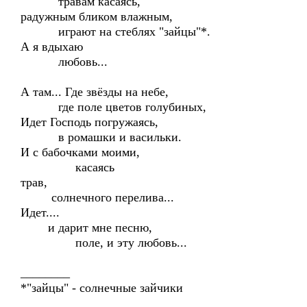
травам касаясь,
радужным бликом влажным,
играют на стеблях "зайцы"*.
А я вдыхаю
любовь...
А там... Где звёзды на небе,
где поле цветов голубиных,
Идет Господь погружаясь,
в ромашки и васильки.
И с бабочками моими,
касаясь
трав,
солнечного перелива...
Идет....
и дарит мне песню,
поле, и эту любовь...
________
*"зайцы" - солнечные зайчики