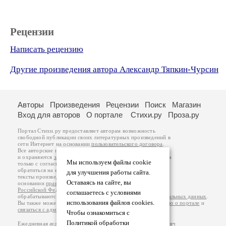
Рецензии
Написать рецензию
Другие произведения автора Александр Тяпкин-Чурсин
Авторы
Произведения
Рецензии
Поиск
Магазин
Вход для авторов
О портале
Стихи.ру
Проза.ру
Портал Стихи.ру предоставляет авторам возможность
свободной публикации своих литературных произведений в
сети Интернет на основании
пользовательского договора
.
Все авторские права на произведения принадлежат авторам
и охраняются
законом
. Перепечатка произведений возможна
Мы используем файлы cookie
только с согласия его автора, к которому вы можете
обратиться на его авторской странице. Ответственность за
для улучшения работы сайта.
тексты произведений авторы несут самостоятельно на
Оставаясь на сайте, вы
основании
правил публикации
и
законодательства
Российской Федерации
. Данные пользователей
соглашаетесь с условиями
обрабатываются на основании
Политики обработки персональных данных
.
использования файлов cookies.
Вы также можете посмотреть более подробную
информацию о портале
и
связаться с администрацией
.
Чтобы ознакомиться с
Политикой обработки
Ежедневная аудитория портала Стихи.ру – порядка 200 тысяч