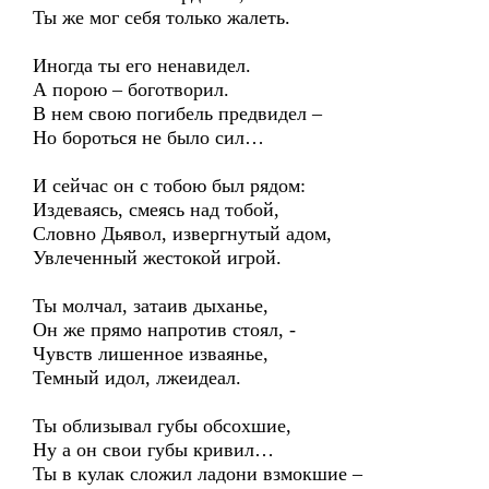
Ты же мог себя только жалеть.
Иногда ты его ненавидел.
А порою – боготворил.
В нем свою погибель предвидел –
Но бороться не было сил…
И сейчас он с тобою был рядом:
Издеваясь, смеясь над тобой,
Словно Дьявол, извергнутый адом,
Увлеченный жестокой игрой.
Ты молчал, затаив дыханье,
Он же прямо напротив стоял, -
Чувств лишенное изваянье,
Темный идол, лжеидеал.
Ты облизывал губы обсохшие,
Ну а он свои губы кривил…
Ты в кулак сложил ладони взмокшие –