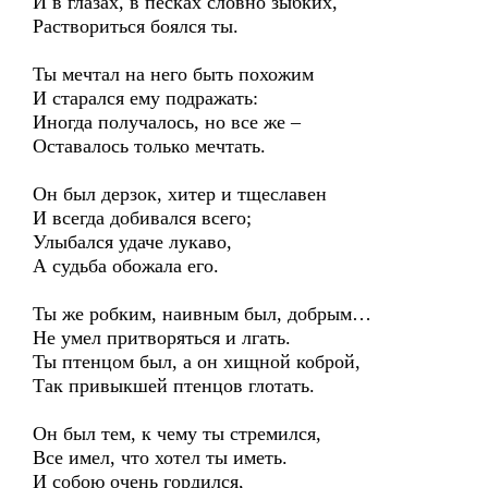
И в глазах, в песках словно зыбких,
Раствориться боялся ты.
Ты мечтал на него быть похожим
И старался ему подражать:
Иногда получалось, но все же –
Оставалось только мечтать.
Он был дерзок, хитер и тщеславен
И всегда добивался всего;
Улыбался удаче лукаво,
А судьба обожала его.
Ты же робким, наивным был, добрым…
Не умел притворяться и лгать.
Ты птенцом был, а он хищной коброй,
Так привыкшей птенцов глотать.
Он был тем, к чему ты стремился,
Все имел, что хотел ты иметь.
И собою очень гордился,