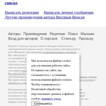
списке
.
Написать рецензию
Написать личное сообщение
Другие произведения автора Виллиам Венсан
Авторы
Произведения
Рецензии
Поиск
Магазин
Вход для авторов
О портале
Стихи.ру
Проза.ру
Портал Стихи.ру предоставляет авторам возможность
свободной публикации своих литературных произведений в
сети Интернет на основании
пользовательского договора
.
Все авторские права на произведения принадлежат авторам
и охраняются
законом
. Перепечатка произведений возможна
Мы используем файлы cookie
только с согласия его автора, к которому вы можете
обратиться на его авторской странице. Ответственность за
для улучшения работы сайта.
тексты произведений авторы несут самостоятельно на
Оставаясь на сайте, вы
основании
правил публикации
и
законодательства
Российской Федерации
. Данные пользователей
соглашаетесь с условиями
обрабатываются на основании
Политики обработки персональных данных
.
использования файлов cookies.
Вы также можете посмотреть более подробную
информацию о портале
и
связаться с администрацией
.
Чтобы ознакомиться с
Политикой обработки
Ежедневная аудитория портала Стихи.ру – порядка 200 тысяч
посетителей, которые в общей сумме просматривают более двух
персональных данных и файлов
миллионов страниц по данным счетчика посещаемости, который
cookie,
нажмите здесь
.
расположен справа от этого текста. В каждой графе указано по две
цифры: количество просмотров и количество посетителей.
Соглашаюсь