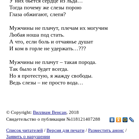
У них бьется сердце из льда…
Тогда почему же слезы порою
Глаза обжигают, слепя?
Мужчины не плачут, плечам их могучим
Любая ноша под стать.
А что, если боль и отчаянье душат
И ком в горле не удержать…???
Мужчины не плачут – такая порода.
Так было и будет всегда.
Но я протестую, я жажду свободы.
Ведь слезы – не просто вода…
© Copyright:
Виллиам Венсан
, 2018
Свидетельство о публикации №118121407288
Список читателей
/
Версия для печати
/
Разместить анонс
/
Заявить о нарушении