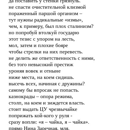
да поставить у стенки грязнуль.
не спасти очистительной клизмой
пораженный паршой организм –
тут нужны радикальные «измы»,
чем, к примеру, был плох сталинизм?
но попробуй втолкуй государю
этот тезис с упором на лесть,
мол, затем и плохие бояре
чтобы стрелки на них перевесть.
не делить же ответственность с ними,
без того невысокий престиж
уроняя вовек и отныне
ниже места, на коем сидишь.
высечь всех, начиная с дружины?
самому бы впросак не попасть.
казнокрады – опора режима,
столп, на коем и зиждется власть.
стоит выдать ЦУ чрезвычайке
поприжать кой-кого у руля -
сразу вопли: «я – чайка, я – чайка».
прямо Нина Заречная, мля.