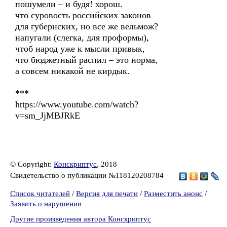
пошумели – и будя! хорош.
что суровость российских законов
для губернских, но все же вельмож?
напугали (слегка, для проформы),
чтоб народ уже к мысли привык,
что бюджетный распил – это норма,
а совсем никакой не кирдык.
***
https://www.youtube.com/watch?
v=sm_JjMBJRkE
© Copyright:
Конскриптус
, 2018
Свидетельство о публикации №118120208784
Список читателей
/
Версия для печати
/
Разместить анонс
/
Заявить о нарушении
Другие произведения автора Конскриптус