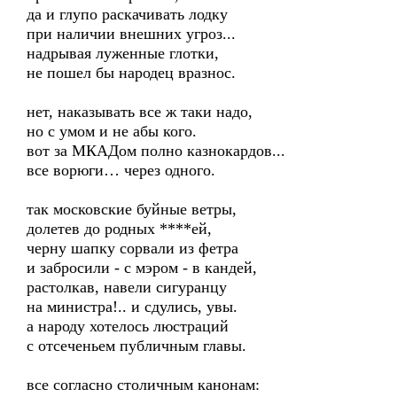
да и глупо раскачивать лодку
при наличии внешних угроз...
надрывая луженные глотки,
не пошел бы народец вразнос.
нет, наказывать все ж таки надо,
но с умом и не абы кого.
вот за МКАДом полно казнокардов...
все ворюги… через одного.
так московские буйные ветры,
долетев до родных ****ей,
черну шапку сорвали из фетра
и забросили - с мэром - в кандей,
растолкав, навели сигуранцу
на министра!.. и сдулись, увы.
а народу хотелось люстраций
с отсеченьем публичным главы.
все согласно столичным канонам: