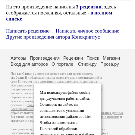
На это произведение написаны
3 рецензии
, здесь
отображается последняя, остальные -
в полном
списке
.
Написать рецензию
Написать личное сообщение
Другие произведения автора Конскриптус
Авторы
Произведения
Рецензии
Поиск
Магазин
Вход для авторов
О портале
Стихи.ру
Проза.ру
Портал Стихи.ру предоставляет авторам возможность
свободной публикации своих литературных произведений в
сети Интернет на основании
пользовательского договора
.
Все авторские права на произведения принадлежат авторам
и охраняются
законом
. Перепечатка произведений возможна
Мы используем файлы cookie
только с согласия его автора, к которому вы можете
обратиться на его авторской странице. Ответственность за
для улучшения работы сайта.
тексты произведений авторы несут самостоятельно на
Оставаясь на сайте, вы
основании
правил публикации
и
законодательства
Российской Федерации
. Данные пользователей
соглашаетесь с условиями
обрабатываются на основании
Политики обработки персональных данных
.
использования файлов cookies.
Вы также можете посмотреть более подробную
информацию о портале
и
связаться с администрацией
.
Чтобы ознакомиться с
Политикой обработки
Ежедневная аудитория портала Стихи.ру – порядка 200 тысяч
посетителей, которые в общей сумме просматривают более двух
персональных данных и файлов