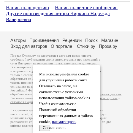
Написать рецензию
Написать личное сообщение
Другие произведения автора Чиркина Надежда
Валерьевна
Авторы
Произведения
Рецензии
Поиск
Магазин
Вход для авторов
О портале
Стихи.ру
Проза.ру
Портал Стихи.ру предоставляет авторам возможность
свободной публикации своих литературных произведений в
сети Интернет на основании
пользовательского договора
.
Все авторские права на произведения принадлежат авторам
и охраняются
законом
. Перепечатка произведений возможна
Мы используем файлы cookie
только с согласия его автора, к которому вы можете
обратиться на его авторской странице. Ответственность за
для улучшения работы сайта.
тексты произведений авторы несут самостоятельно на
Оставаясь на сайте, вы
основании
правил публикации
и
законодательства
Российской Федерации
. Данные пользователей
соглашаетесь с условиями
обрабатываются на основании
Политики обработки персональных данных
.
использования файлов cookies.
Вы также можете посмотреть более подробную
информацию о портале
и
связаться с администрацией
.
Чтобы ознакомиться с
Политикой обработки
Ежедневная аудитория портала Стихи.ру – порядка 200 тысяч
посетителей, которые в общей сумме просматривают более двух
персональных данных и файлов
миллионов страниц по данным счетчика посещаемости, который
cookie,
нажмите здесь
.
расположен справа от этого текста. В каждой графе указано по две
цифры: количество просмотров и количество посетителей.
Соглашаюсь