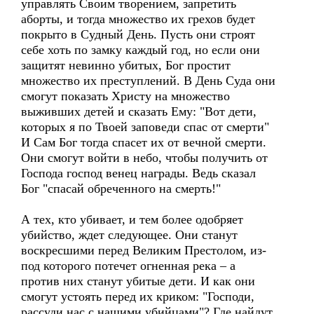
управлять Своим творением, запретить
аборты, и тогда множество их грехов будет
покрыто в Судный День. Пусть они строят
себе хоть по замку каждый год, но если они
защитят невинно убитых, Бог простит
множество их преступлений. В День Суда они
смогут показать Христу на множество
выживших детей и сказать Ему: "Вот дети,
которых я по Твоей заповеди спас от смерти"
И Сам Бог тогда спасет их от вечной смерти.
Они смогут войти в небо, чтобы получить от
Господа господ венец награды. Ведь сказал
Бог "спасай обреченного на смерть!"
А тех, кто убивает, и тем более одобряет
убийство, ждет следующее. Они станут
воскресшими перед Великим Престолом, из-
под которого потечет огненная река – а
против них станут убитые дети. И как они
смогут устоять перед их криком: "Господи,
рассуди нас с нашими убийцами"? Где найдут