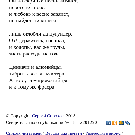
Он на скрипке песнь затянет,
перетянет пояса
и любовь к весне завянет,
не найдёт ни колеса,
лишь оглобли да цугундер.
Ох! держитесь, господа,
и холопы, вас же груды,
знать расходы на года.
Цинкачи и алюмийцы,
тибрить все вы мастера.
А по сути – кровопийцы
и к тому же фраера.
© Copyright:
Сергей Сорокас
, 2018
Свидетельство о публикации №118112201290
Список читателей
/
Версия для печати
/
Разместить анонс
/