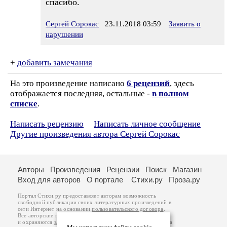
спасибо.
Сергей Сорокас
23.11.2018 03:59
Заявить о
нарушении
+
добавить замечания
На это произведение написано
6 рецензий
, здесь
отображается последняя, остальные -
в полном
списке
.
Написать рецензию
Написать личное сообщение
Другие произведения автора Сергей Сорокас
Авторы
Произведения
Рецензии
Поиск
Магазин
Вход для авторов
О портале
Стихи.ру
Проза.ру
Портал Стихи.ру предоставляет авторам возможность
свободной публикации своих литературных произведений в
сети Интернет на основании
пользовательского договора
.
Все авторские права на произведения принадлежат авторам
и охраняются
законом
. Перепечатка произведений возможна