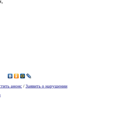
й,
стить анонс
/
Заявить о нарушении
я