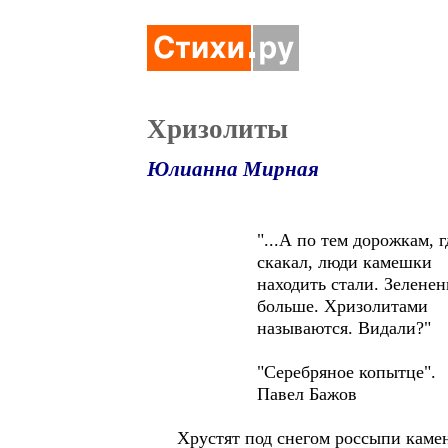
Хризолиты
Юлианна Мирная
"...А по тем дорожкам, гд
скакал, люди камешки
находить стали. Зеленень
больше. Хризолитами
называются. Видали?"
"Серебряное копытце".
Павел Бажов
Хрустят под снегом россыпи каме