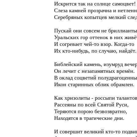
Искрится так на солнце самоцвет!
Слеза камней прозрачна и нетленн
Серебряных копытцев мелкий след
Пускай они совсем не бриллианты
Уральских гор оттенок в них живё
И согревает чей-то взор. Когда-то
Их кто-нибудь, по случаю, найдёт.
Библейский камень, изумруд вече
Он лечит с незапамятных времён.
В оклад соцветий полудрагоценн
Икон старинных облик обрамлен.
Как хризолиты - россыпи таланто
Рассеяны по всей Святой Руси,
Теряются порою безвозвратно,
Находятся в трагические дни.
И совершит великий кто-то подвиг