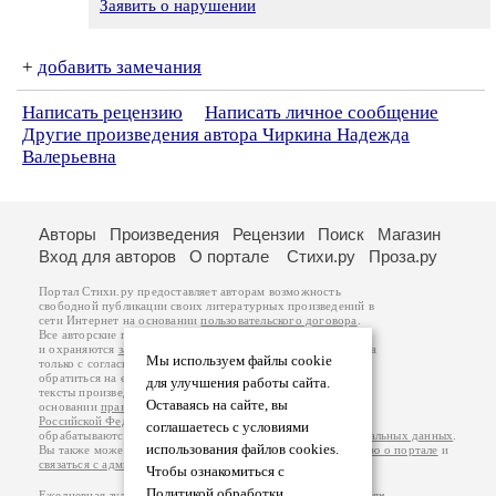
Заявить о нарушении
+
добавить замечания
Написать рецензию
Написать личное сообщение
Другие произведения автора Чиркина Надежда
Валерьевна
Авторы
Произведения
Рецензии
Поиск
Магазин
Вход для авторов
О портале
Стихи.ру
Проза.ру
Портал Стихи.ру предоставляет авторам возможность
свободной публикации своих литературных произведений в
сети Интернет на основании
пользовательского договора
.
Все авторские права на произведения принадлежат авторам
и охраняются
законом
. Перепечатка произведений возможна
Мы используем файлы cookie
только с согласия его автора, к которому вы можете
обратиться на его авторской странице. Ответственность за
для улучшения работы сайта.
тексты произведений авторы несут самостоятельно на
Оставаясь на сайте, вы
основании
правил публикации
и
законодательства
Российской Федерации
. Данные пользователей
соглашаетесь с условиями
обрабатываются на основании
Политики обработки персональных данных
.
использования файлов cookies.
Вы также можете посмотреть более подробную
информацию о портале
и
связаться с администрацией
.
Чтобы ознакомиться с
Политикой обработки
Ежедневная аудитория портала Стихи.ру – порядка 200 тысяч