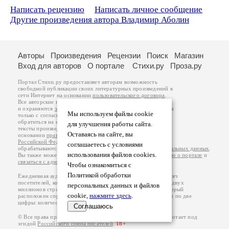
Написать рецензию
Написать личное сообщение
Другие произведения автора Владимир Аболин
Авторы
Произведения
Рецензии
Поиск
Магазин
Вход для авторов
О портале
Стихи.ру
Проза.ру
Портал Стихи.ру предоставляет авторам возможность
свободной публикации своих литературных произведений в
сети Интернет на основании
пользовательского договора
.
Все авторские права на произведения принадлежат авторам
и охраняются
законом
. Перепечатка произведений возможна
Мы используем файлы cookie
только с согласия его автора, к которому вы можете
обратиться на его авторской странице. Ответственность за
для улучшения работы сайта.
тексты произведений авторы несут самостоятельно на
Оставаясь на сайте, вы
основании
правил публикации
и
законодательства
Российской Федерации
. Данные пользователей
соглашаетесь с условиями
обрабатываются на основании
Политики обработки персональных данных
.
использования файлов cookies.
Вы также можете посмотреть более подробную
информацию о портале
и
связаться с администрацией
.
Чтобы ознакомиться с
Политикой обработки
Ежедневная аудитория портала Стихи.ру – порядка 200 тысяч
посетителей, которые в общей сумме просматривают более двух
персональных данных и файлов
миллионов страниц по данным счетчика посещаемости, который
cookie,
нажмите здесь
.
расположен справа от этого текста. В каждой графе указано по две
цифры: количество просмотров и количество посетителей.
Соглашаюсь
© Все права принадлежат авторам, 2000-2026. Портал работает под
эгидой
Российского союза писателей
.
18+