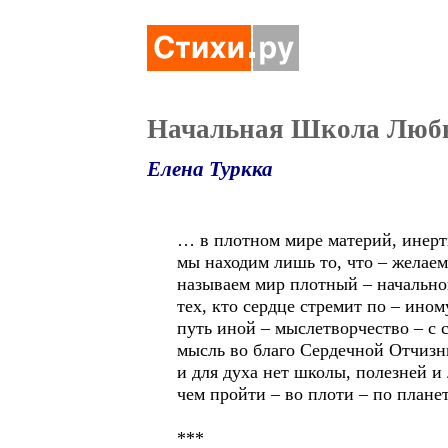
Начальная Школа Любви
Елена Туркка
… в плотном мире материй, инерт
мы находим лишь то, что – желае
называем мир плотный – начальн
тех, кто сердце стремит по – ино
путь иной – мыслетворчество – с 
мысль во благо Сердечной Отчизны
и для духа нет школы, полезней и
чем пройти – во плоти – по планет
***