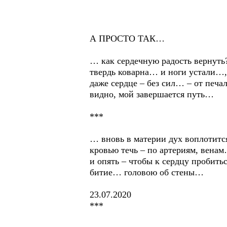
А ПРОСТО ТАК…
… как сердечную радость вернуть?
твердь коварна… и ноги устали…,
даже сердце – без сил… – от печ
видно, мой завершается путь…
***
… вновь в материи дух воплотитс
кровью течь – по артериям, вена
и опять – чтобы к сердцу пробитьс
битие… головою об стены…
23.07.2020
***