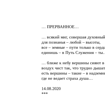
… ПРЕРВАННОЕ…
… всякий миг, совершая духовный
для познанья – любой – высоты,
все – земные – пути только в серд
единишь – в Путь Служения – ты
… ближе к небу вершины сияют в 
воздух чист так, что трудно дышат
есть вершины – такие – в надземн
где не ведает страха душа…
14.08.2020
***