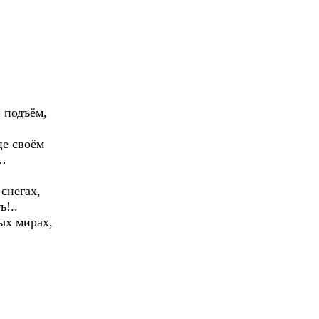
 подъём,
це своём
…
снегах,
ь!..
ых мирах,