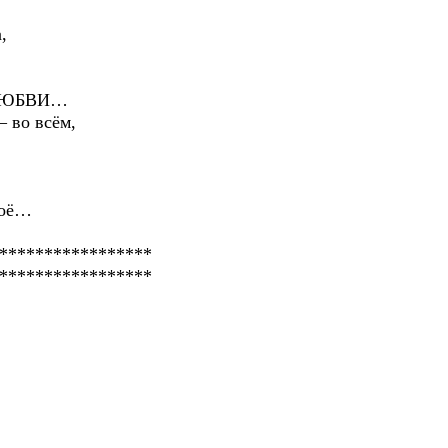
,
ы ЛЮБВИ…
– во всём,
воё…
*****************
*****************