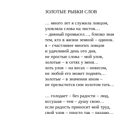
ЗОЛОТЫЕ РЫБКИ СЛОВ
… много лет я служила ловцом,
уловляла слова на листок…
– дивный промысел…, близко зна
тем, кто в жизни земной – одино
я – счастливее многих ловцов
и удачливей день ото дня,
не простые слова – мой улов,
золотые – в сетях у меня…
хоть улов – на весах – невесом,
не любой его может поднять…
золотые – в значении ином –
не прельстится сим золотом тать
… голодает – без радости – люд,
иссушая – тем – душу свою…
если радость приносит мой труд,
свой улов – просто так – раздаю…