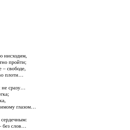
ю нисходим,
тно пройти;
 – свободе,
во плоти…
 не сразу…
гка;
ка,
зримому глазом…
 сердечным:
– без слов…