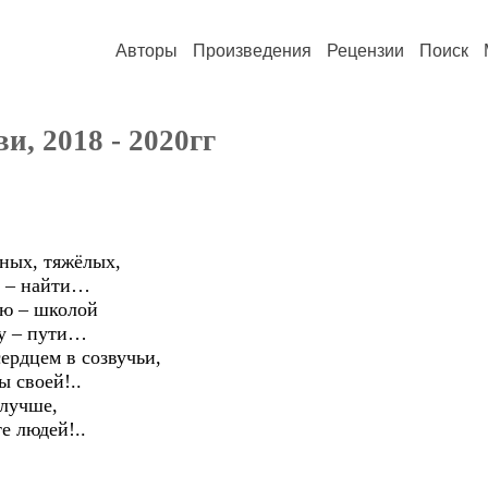
Авторы
Произведения
Рецензии
Поиск
, 2018 - 2020гг
ных, тяжёлых,
м – найти…
ою – школой
му – пути…
сердцем в созвучьи,
 своей!..
 лучше,
е людей!..