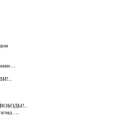
ядом
 живи…
И!..
ВОБОДЫ!..
взгляд …