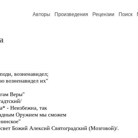
Авторы
Произведения
Рецензии
Поиск
а
и, возненавидел;
озненавидел их"
ам Веры"
дтский/
 Неизбежна, так
ым Оружием мы сможем
нское"
Божий Алексий Святоградский (Мозговой)/.