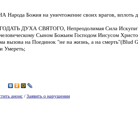
арода Божия на уничтожение своих врагов, вплоть до 
ЛАГОДАТЬ ДУХА СВЯТОГО, Непреодолимая Сила Искупит
ду человеческому Сыном Божьим Господом Иисусом Христ
ма вызова на Поединок "не на жизнь, а на смерть"(Blud G
ть или Умереть;
стить анонс
/
Заявить о нарушении