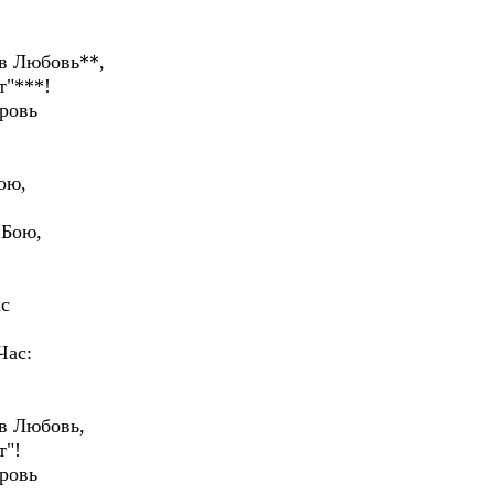
 в Любовь**,
т"***!
ровь
ою,
 Бою,
ас
Час:
 в Любовь,
т"!
ровь