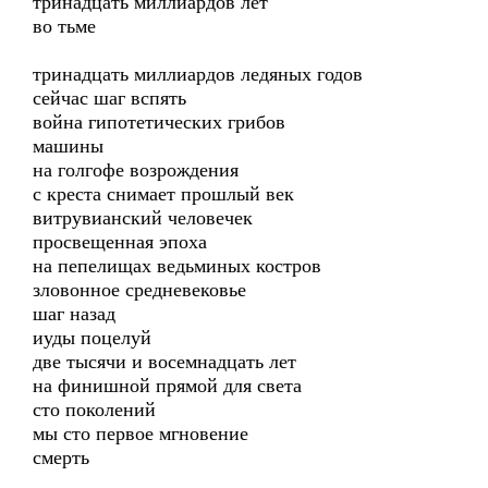
тринадцать миллиардов лет
во тьме
тринадцать миллиардов ледяных годов
сейчас шаг вспять
война гипотетических грибов
машины
на голгофе возрождения
с креста снимает прошлый век
витрувианский человечек
просвещенная эпоха
на пепелищах ведьминых костров
зловонное средневековье
шаг назад
иуды поцелуй
две тысячи и восемнадцать лет
на финишной прямой для света
сто поколений
мы сто первое мгновение
смерть