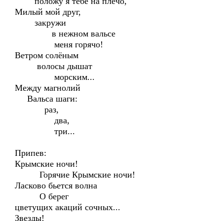
положу я тебе на плечо,
Милый мой друг,
закружи
в нежном вальсе
меня горячо!
Ветром солёным
волосы дышат
морским...
Между магнолий
Вальса шаги:
раз,
два,
три...
Припев:
Крымские ночи!
Горячие Крымские ночи!
Ласково бьется волна
О берег
цветущих акаций сочных...
Звезды!