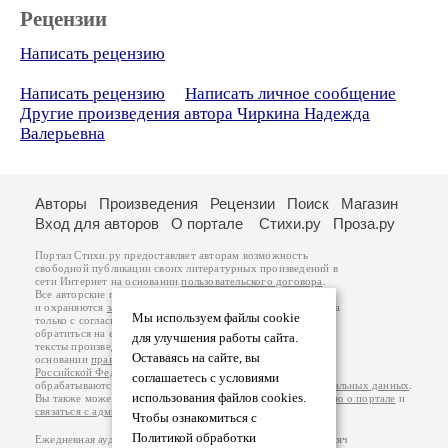
Рецензии
Написать рецензию
Написать рецензию
Написать личное сообщение
Другие произведения автора Чиркина Надежда
Валерьевна
Авторы
Произведения
Рецензии
Поиск
Магазин
Вход для авторов
О портале
Стихи.ру
Проза.ру
Портал Стихи.ру предоставляет авторам возможность
свободной публикации своих литературных произведений в
сети Интернет на основании
пользовательского договора
.
Все авторские права на произведения принадлежат авторам
и охраняются
законом
. Перепечатка произведений возможна
Мы используем файлы cookie
только с согласия его автора, к которому вы можете
обратиться на его авторской странице. Ответственность за
для улучшения работы сайта.
тексты произведений авторы несут самостоятельно на
Оставаясь на сайте, вы
основании
правил публикации
и
законодательства
Российской Федерации
. Данные пользователей
соглашаетесь с условиями
обрабатываются на основании
Политики обработки персональных данных
.
использования файлов cookies.
Вы также можете посмотреть более подробную
информацию о портале
и
связаться с администрацией
.
Чтобы ознакомиться с
Политикой обработки
Ежедневная аудитория портала Стихи.ру – порядка 200 тысяч