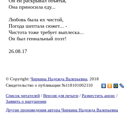
Он ей раскрывал объятья,
Она приносила еду...
Любовь была их чистой,
Погода шептала сюжет... -
Чистота тоже требует выплеска...
Он был гениальный поэт!
26.08.17
© Copyright:
Чиркина Надежда Валерьевна
, 2018
Свидетельство о публикации №118101002110
Список читателей
/
Версия для печати
/
Разместить анонс
/
Заявить о нарушении
Другие произведения автора Чиркина Надежда Валерьевна