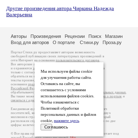
Другие произведения автора Чиркина Надежда
Валерьевна
Авторы
Произведения
Рецензии
Поиск
Магазин
Вход для авторов
О портале
Стихи.ру
Проза.ру
Портал Стихи.ру предоставляет авторам возможность
свободной публикации своих литературных произведений в
сети Интернет на основании
пользовательского договора
.
Все авторские права на произведения принадлежат авторам
и охраняются
законом
. Перепечатка произведений возможна
Мы используем файлы cookie
только с согласия его автора, к которому вы можете
обратиться на его авторской странице. Ответственность за
для улучшения работы сайта.
тексты произведений авторы несут самостоятельно на
Оставаясь на сайте, вы
основании
правил публикации
и
законодательства
Российской Федерации
. Данные пользователей
соглашаетесь с условиями
обрабатываются на основании
Политики обработки персональных данных
.
использования файлов cookies.
Вы также можете посмотреть более подробную
информацию о портале
и
связаться с администрацией
.
Чтобы ознакомиться с
Политикой обработки
Ежедневная аудитория портала Стихи.ру – порядка 200 тысяч
посетителей, которые в общей сумме просматривают более двух
персональных данных и файлов
миллионов страниц по данным счетчика посещаемости, который
cookie,
нажмите здесь
.
расположен справа от этого текста. В каждой графе указано по две
цифры: количество просмотров и количество посетителей.
Соглашаюсь
© Все права принадлежат авторам, 2000-2026. Портал работает под
эгидой
Российского союза писателей
.
18+