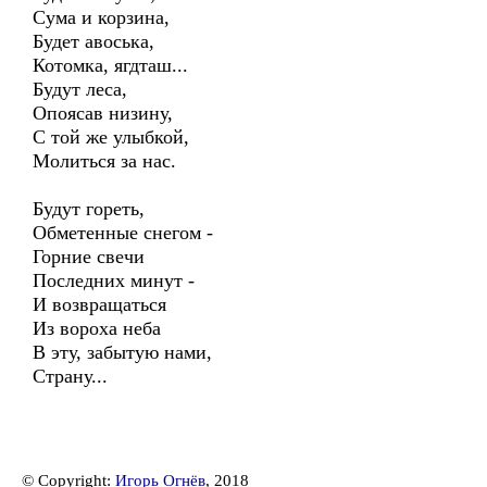
Сума и корзина,
Будет авоська,
Котомка, ягдташ...
Будут леса,
Опоясав низину,
С той же улыбкой,
Молиться за нас.
Будут гореть,
Обметенные снегом -
Горние свечи
Последних минут -
И возвращаться
Из вороха неба
В эту, забытую нами,
Страну...
© Copyright:
Игорь Огнёв
, 2018