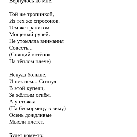
Вернулось ко мне.
Той же тропинкой,
Из тех же cпросонок.
Тем же гранитом
Мощёный ручей.
Не утомляла внимания
Совесть...
(Спящий котёнок
На тёплом плече)
Некуда больше,
И незачем... Сгинул
В этой купели,
За жёлтым огнём.
А у стожка
(На бескормицу в зиму)
Осень дождливые
Мысли плетёт.
Будет кому-то;