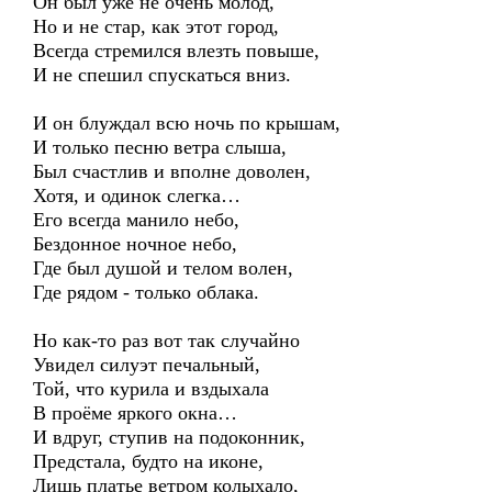
Он был уже не очень молод,
Но и не стар, как этот город,
Всегда стремился влезть повыше,
И не спешил спускаться вниз.
И он блуждал всю ночь по крышам,
И только песню ветра слыша,
Был счастлив и вполне доволен,
Хотя, и одинок слегка…
Его всегда манило небо,
Бездонное ночное небо,
Где был душой и телом волен,
Где рядом - только облака.
Но как-то раз вот так случайно
Увидел силуэт печальный,
Той, что курила и вздыхала
В проёме яркого окна…
И вдруг, ступив на подоконник,
Предстала, будто на иконе,
Лишь платье ветром колыхало,