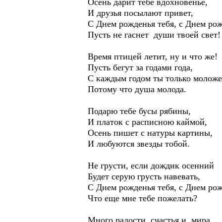
Осень дарит тебе вдохновенье,
И друзья посылают привет,
С Днем рожденья тебя, с Днем рож
Пусть не гаснет души твоей свет!
Время птицей летит, ну и что же!
Пусть бегут за годами года,
С каждым годом ты только моложе
Потому что душа молода.
Подарю тебе бусы рябины,
И платок с расписною каймой,
Осень пишет с натуры картины,
И любуются звезды тобой.
Не грусти, если дождик осенний
Будет серую грусть навевать,
С Днем рожденья тебя, с Днем рож
Что еще мне тебе пожелать?
Много радости, счастья и мира