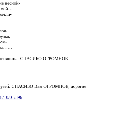
не весной-
й мой…
олели-
.
зря-
узья,
ром-
 дала…
Веденяпина- СПАСИБО ОГРОМНОЕ
_________________
друзей. СПАСИБО Вам ОГРОМНОЕ, дорогие!
18/10/01/396