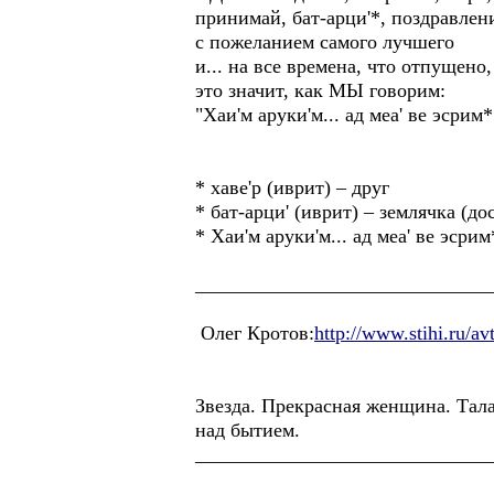
принимай, бат-арци'*, поздравлен
с пожеланием самого лучшего
и... на все времена, что отпущено,
это значит, как МЫ говорим:
"Хаи'м аруки'м... ад меа' ве эсрим*
* хаве'р (иврит) – друг
* бат-арци' (иврит) – землячка (д
* Хаи'м аруки'м... ад меа' ве эсрим
______________________________
Олег Кротов:
http://www.stihi.ru/av
Звезда. Прекрасная женщина. Тала
над бытием.
______________________________