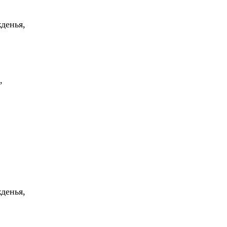
денья,
,
денья,