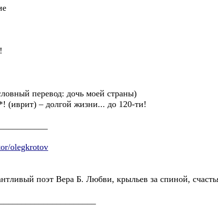
ие
!
ословный перевод: дочь моей страны)
*! (иврит) – долгой жизни... до 120-ти!
___________
tor/olegkrotov
нтливый поэт Вера Б. Любви, крыльев за спиной, счасть
______________________