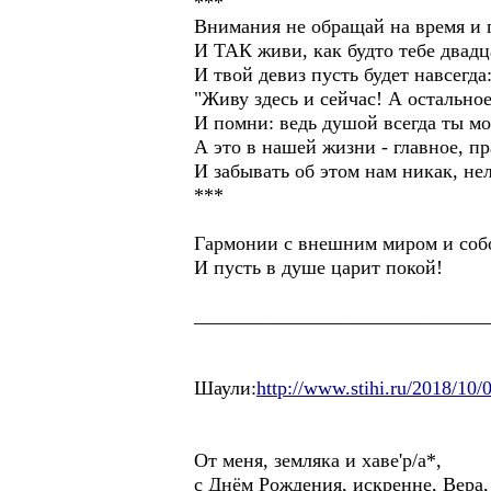
***
Внимания не обращай на время и г
И ТАК живи, как будто тебе двадца
И твой девиз пусть будет навсегда
"Живу здесь и сейчас! А остальное
И помни: ведь душой всегда ты мо
А это в нашей жизни - главное, пр
И забывать об этом нам никак, нель
***
Гармонии с внешним миром и соб
И пусть в душе царит покой!
______________________________
Шаули:
http://www.stihi.ru/2018/10/
От меня, земляка и хаве'р/а*,
с Днём Рождения, искренне, Вера,