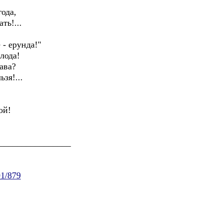
ода,
ть!...
:
 - ерунда!"
лода!
ава?
зя!...
ой!
________________
01/879