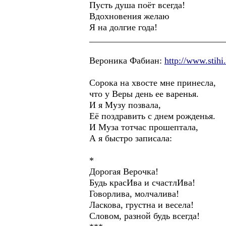
Пусть душа поёт всегда!
Вдохновения желаю
Я на долгие года!
______________________________
Вероника Фабиан:
http://www.stihi
Сорока на хвосте мне принесла,
что у Веры день ее варенья.
И я Музу позвала,
Её поздравить с днем рожденья.
И Муза тотчас прошептала,
А я быстро записала:
*
Дорогая Верочка!
Будь красИва и счастлИва!
Говорлива, молчалива!
Ласкова, грустна и весела!
Словом, разной будь всегда!