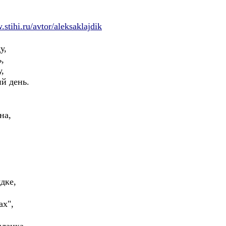
.stihi.ru/avtor/aleksaklajdik
у,
,
,
й день.
на,
,
ядке,
ах",