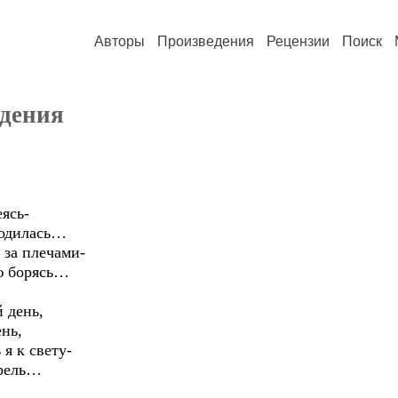
Авторы
Произведения
Рецензии
Поиск
ждения
ясь-
родилась…
 за плечами-
ою борясь…
 день,
ень,
 я к свету-
прель…