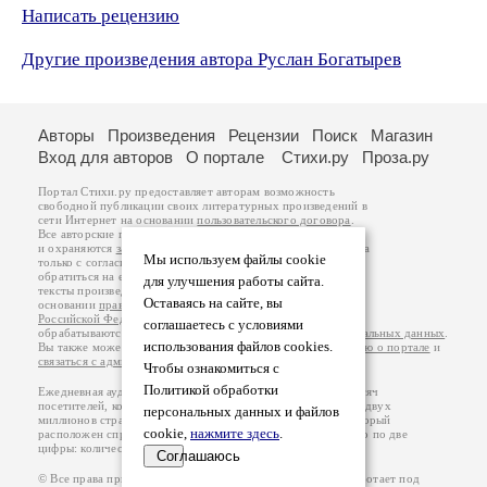
Написать рецензию
Другие произведения автора Руслан Богатырев
Авторы
Произведения
Рецензии
Поиск
Магазин
Вход для авторов
О портале
Стихи.ру
Проза.ру
Портал Стихи.ру предоставляет авторам возможность
свободной публикации своих литературных произведений в
сети Интернет на основании
пользовательского договора
.
Все авторские права на произведения принадлежат авторам
и охраняются
законом
. Перепечатка произведений возможна
Мы используем файлы cookie
только с согласия его автора, к которому вы можете
обратиться на его авторской странице. Ответственность за
для улучшения работы сайта.
тексты произведений авторы несут самостоятельно на
Оставаясь на сайте, вы
основании
правил публикации
и
законодательства
Российской Федерации
. Данные пользователей
соглашаетесь с условиями
обрабатываются на основании
Политики обработки персональных данных
.
использования файлов cookies.
Вы также можете посмотреть более подробную
информацию о портале
и
связаться с администрацией
.
Чтобы ознакомиться с
Политикой обработки
Ежедневная аудитория портала Стихи.ру – порядка 200 тысяч
посетителей, которые в общей сумме просматривают более двух
персональных данных и файлов
миллионов страниц по данным счетчика посещаемости, который
cookie,
нажмите здесь
.
расположен справа от этого текста. В каждой графе указано по две
цифры: количество просмотров и количество посетителей.
Соглашаюсь
© Все права принадлежат авторам, 2000-2026. Портал работает под