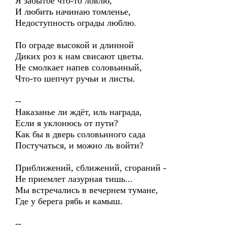
Я забытое что-то ловлю,
И любить начинаю томленье,
Недоступность ограды люблю.
По ограде высокой и длинной
Диких роз к нам свисают цветы.
Не смолкает напев соловьиный,
Что-то шепчут ручьи и листы.
--
Наказанье ли ждёт, иль награда,
Если я уклонюсь от пути?
Как бы в дверь соловьиного сада
Постучаться, и можно ль войти?
Приближений, сближений, сгораний -
Не приемлет лазурная тишь...
Мы встречались в вечернем тумане,
Где у берега рябь и камыш.
--