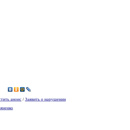
9
стить анонс
/
Заявить о нарушении
ьяненко