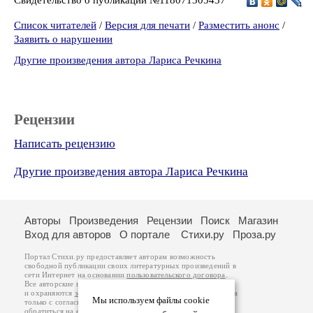
Список читателей
/
Версия для печати
/
Разместить анонс
/
Заявить о нарушении
Другие произведения автора Лариса Речкина
Рецензии
Написать рецензию
Другие произведения автора Лариса Речкина
Авторы
Произведения
Рецензии
Поиск
Магазин
Вход для авторов
О портале
Стихи.ру
Проза.ру
Портал Стихи.ру предоставляет авторам возможность
свободной публикации своих литературных произведений в
сети Интернет на основании
пользовательского договора
.
Все авторские права на произведения принадлежат авторам
и охраняются
законом
. Перепечатка произведений возможна
Мы используем файлы cookie
только с согласия его автора, к которому вы можете
обратиться на его авторской странице. Ответственность за