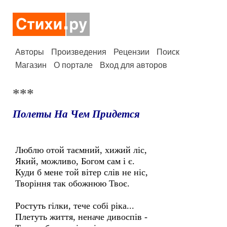
Авторы
Произведения
Рецензии
Поиск
Магазин
О портале
Вход для авторов
***
Полеты На Чем Придется
Люблю отой таємний, хижий ліс,
Який, можливо, Богом сам і є.
Куди б мене той вітер слів не ніс,
Творіння так обожнюю Твоє.
Ростуть гілки, тече собі ріка...
Плетуть життя, неначе дивоспів -