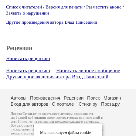
Список читателей
/
Версия для печати
/
Разместить анонс
/
Заявить о нарушении
Другие произведения автора Влад Плисецкий
Рецензии
Написать рецензию
Написать рецензию
Написать личное сообщение
Другие произведения автора Влад Плисецкий
Авторы
Произведения
Рецензии
Поиск
Магазин
Вход для авторов
О портале
Стихи.ру
Проза.ру
Портал Стихи.ру предоставляет авторам возможность
свободной публикации своих литературных произведений в
сети Интернет на основании
пользовательского договора
.
Все авторские права на произведения принадлежат авторам
и охраняются
законом
. Перепечатка произведений возможна
Мы используем файлы cookie
только с согласия его автора, к которому вы можете