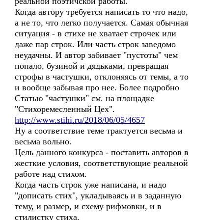
реальной поэтичской работы.
Когда автору требуется написать то что надо,
а не то, что легко получается. Самая обычная
ситуация - в стихе не хватает строчек или
даже пар строк. Или часть строк заведомо
неудачны. И автор забивает "пустоты" чем
попало, бузиной и дядьками, превращая
строфы в частушки, отклоняясь от темы, а то
и вообще забывая про нее. Более подробно
Статью "частушки" см. на площадке
"Стихоремесленный Цех".
http://www.stihi.ru/2018/06/05/4657
Ну а соответствие теме трактуется весьма и
весьма вольно.
Цель данного конкурса - поставить авторов в
жесткие условия, соответствующие реальной
работе над стихом.
Когда часть строк уже написана, и надо
"дописать стих", укладываясь и в заданную
тему, и размер, и схему рифмовки, и в
стилистку стиха.