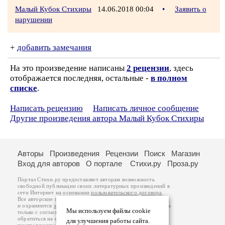
Малый Кубок Стихиры
14.06.2018 00:04
•
Заявить о
нарушении
+
добавить замечания
На это произведение написаны
2 рецензии
, здесь
отображается последняя, остальные -
в полном
списке
.
Написать рецензию
Написать личное сообщение
Другие произведения автора Малый Кубок Стихиры
Авторы
Произведения
Рецензии
Поиск
Магазин
Вход для авторов
О портале
Стихи.ру
Проза.ру
Портал Стихи.ру предоставляет авторам возможность
свободной публикации своих литературных произведений в
сети Интернет на основании
пользовательского договора
.
Все авторские права на произведения принадлежат авторам
и охраняются
законом
. Перепечатка произведений возможна
Мы используем файлы cookie
только с согласия его автора, к которому вы можете
обратиться на его авторской странице. Ответственность за
для улучшения работы сайта.