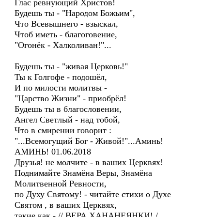
Глас ревнующий Христов!
Будешь ты - "Народом Божьим",
Что Всевышнего - взыскал,
Чтоб иметь - благоговение,
"Огонёк - Халколиван!"...
Будешь ты - "живая Церковь!"
Ты к Голгофе - подошёл,
И по милости молитвы -
"Царство Жизни" - приобрёл!
Будешь ты в благословении,
Ангел Светлый - над тобой,
Что в смирении говорит :
"...Всемогущий Бог - Живой!"...Аминь!
АМИНЬ! 01.06.2018
Друзья! не молчите - в ваших Церквях!
Поднимайте Знамёна Веры, Знамёна
Молитвенной Ревности,
по Духу Святому! - читайте стихи о Духе
Святом , в ваших Церквях,
такие как - // ВЕРА ХАНАНЕЯНКИ! /