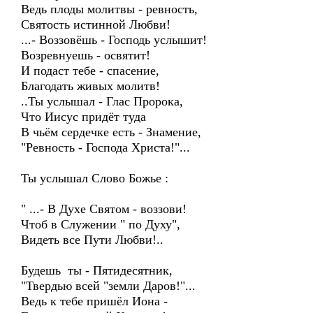
Ведь плоды молитвы - ревность,
Святость истинной Любви!
...- Воззовёшь - Господь услышит!
Возревнуешь - освятит!
И подаст тебе - спасение,
Благодать живых молитв!
..Ты услышал - Глас Пророка,
Что Иисус придёт туда
В чьём сердечке есть - Знамение,
"Ревность - Господа Христа!"...
Ты услышал Слово Божье :
" ...- В Духе Святом - воззови!
Чтоб в Служении " по Духу",
Видеть все Пути Любви!..
Будешь ты - Пятидесятник,
"Твердью всей "земли Даров!"...
Ведь к тебе пришёл Иона -