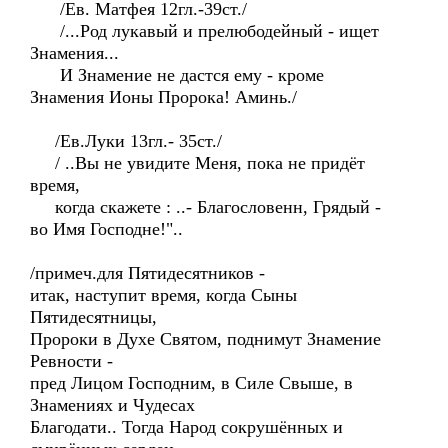
/Ев. Матфея 12гл.-39ст./
/...Род лукавый и прелюбодейный - ищет
Знамения...
И Знамение не дастся ему - кроме
Знамения Ионы Пророка! Аминь./
/Ев.Луки 13гл.- 35ст./
/ ..Вы не увидите Меня, пока не придёт
время,
когда скажете : ..- Благословенн, Грядый -
во Имя Господне!"..
/примеч.для Пятидесятников -
итак, наступит время, когда Сыны
Пятидесятницы,
Пророки в Духе Святом, поднимут Знамение
Ревности -
пред Лицом Господним, в Силе Свыше, в
Знамениях и Чудесах
Благодати.. Тогда Народ сокрушённых и