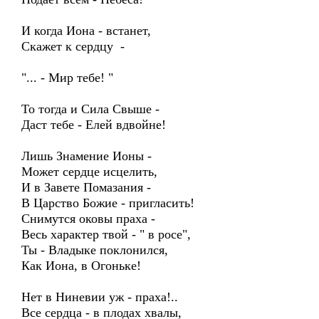
И когда Иона - встанет,
Скажет к сердцу -
"... - Мир тебе! "
То тогда и Сила Свыше -
Даст тебе - Елей вдвойне!
Лишь Знамение Ионы -
Может сердце исцелить,
И в Завете Помазания -
В Царство Божие - пригласить!
Снимутся оковы праха -
Весь характер твой - " в росе",
Ты - Владыке поклонился,
Как Иона, в Огоньке!
Нет в Ниневии уж - праха!..
Все сердца - в плодах хвалы,