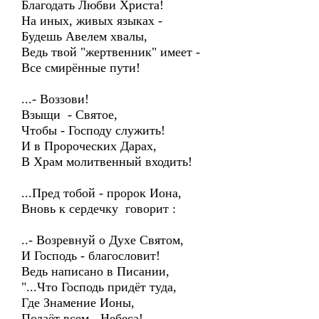
Благодать Любви Христа!
На иных, живых языках -
Будешь Авелем хвалы,
Ведь твой "жертвенник" имеет -
Все смирённые пути!
...- Воззови!
Взыщи - Святое,
Чтобы - Господу служить!
И в Пророческих Дарах,
В Храм молитвенный входить!
...Пред тобой - пророк Иона,
Вновь к сердечку говорит :
..- Возревнуй о Духе Святом,
И Господь - благословит!
Ведь написано в Писании,
"...Что Господь придёт туда,
Где Знамение Ионы,
Подаёт всем - Небеса!