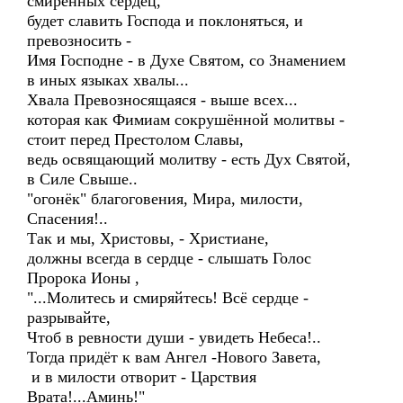
смирённых сердец,
будет славить Господа и поклоняться, и
превозносить -
Имя Господне - в Духе Святом, со Знамением
в иных языках хвалы...
Хвала Превозносящаяся - выше всех...
которая как Фимиам сокрушённой молитвы -
стоит перед Престолом Славы,
ведь освящающий молитву - есть Дух Святой,
в Силе Свыше..
"огонёк" благоговения, Мира, милости,
Спасения!..
Так и мы, Христовы, - Христиане,
должны всегда в сердце - слышать Голос
Пророка Ионы ,
"...Молитесь и смиряйтесь! Всё сердце -
разрывайте,
Чтоб в ревности души - увидеть Небеса!..
Тогда придёт к вам Ангел -Нового Завета,
и в милости отворит - Царствия
Врата!...Аминь!"