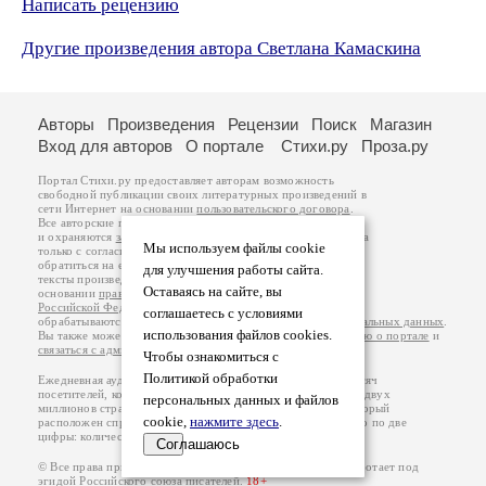
Написать рецензию
Другие произведения автора Светлана Камаскина
Авторы
Произведения
Рецензии
Поиск
Магазин
Вход для авторов
О портале
Стихи.ру
Проза.ру
Портал Стихи.ру предоставляет авторам возможность
свободной публикации своих литературных произведений в
сети Интернет на основании
пользовательского договора
.
Все авторские права на произведения принадлежат авторам
и охраняются
законом
. Перепечатка произведений возможна
Мы используем файлы cookie
только с согласия его автора, к которому вы можете
обратиться на его авторской странице. Ответственность за
для улучшения работы сайта.
тексты произведений авторы несут самостоятельно на
Оставаясь на сайте, вы
основании
правил публикации
и
законодательства
Российской Федерации
. Данные пользователей
соглашаетесь с условиями
обрабатываются на основании
Политики обработки персональных данных
.
использования файлов cookies.
Вы также можете посмотреть более подробную
информацию о портале
и
связаться с администрацией
.
Чтобы ознакомиться с
Политикой обработки
Ежедневная аудитория портала Стихи.ру – порядка 200 тысяч
посетителей, которые в общей сумме просматривают более двух
персональных данных и файлов
миллионов страниц по данным счетчика посещаемости, который
cookie,
нажмите здесь
.
расположен справа от этого текста. В каждой графе указано по две
цифры: количество просмотров и количество посетителей.
Соглашаюсь
© Все права принадлежат авторам, 2000-2026. Портал работает под
эгидой
Российского союза писателей
.
18+