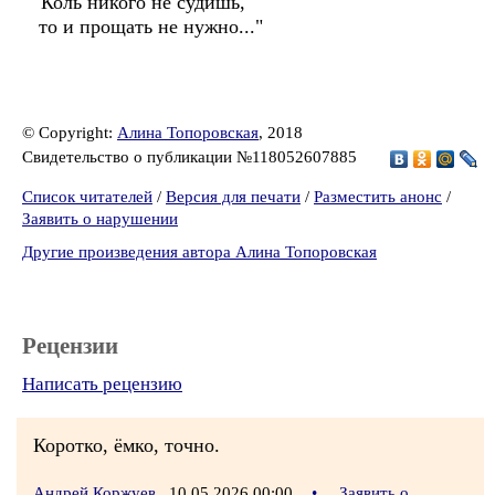
"Коль никого не судишь,
то и прощать не нужно..."
© Copyright:
Алина Топоровская
, 2018
Свидетельство о публикации №118052607885
Список читателей
/
Версия для печати
/
Разместить анонс
/
Заявить о нарушении
Другие произведения автора Алина Топоровская
Рецензии
Написать рецензию
Коротко, ёмко, точно.
Андрей Коржуев
10.05.2026 00:00
•
Заявить о