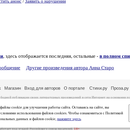
стить анонс
/
Заявить о нарушении
ии
, здесь отображается последняя, остальные -
в полном спи
сообщение
Другие произведения автора Анна Старо
к
Магазин
Вход для авторов
О портале
Стихи.ру
Проза.ру
ободной публикации своих литературных произведений в сети Интернет на основании
п
ся
законом
. Перепечатка произведений возможна только с согласия его автора, к котором
ры несут самостоятельно на основании
правил публикации
и
законодательства Российско
айлы cookie для улучшения работы сайта. Оставаясь на сайте, вы
ональных данных
. Вы также можете посмотреть более подробную
информацию о портал
условиями использования файлов cookies. Чтобы ознакомиться с Политикой
тысяч посетителей, которые в общей сумме просматривают более двух миллионов страни
ональных данных и файлов cookie,
нажмите здесь
.
афе указано по две цифры: количество просмотров и количество посетителей.
работает под эгидой
Российского союза писателей
.
18+