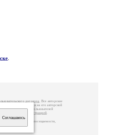
ске
.
ользовательского договора
. Все авторские
у вы можете обратиться на его авторской
й Федерации
. Данные пользователей
е
и
связаться с администрацией
.
Соглашаюсь
ц по данным счетчика посещаемости,