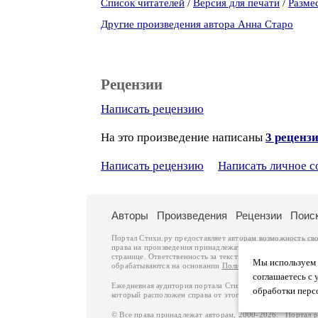
Список читателей
/
Версия для печати
/
Разме
Другие произведения автора Анна Старо
Рецензии
Написать рецензию
На это произведение написаны
3 реценз
Написать рецензию
Написать личное 
Авторы
Произведения
Рецензии
Поис
Портал Стихи.ру предоставляет авторам возможность св
права на произведения принадлежат авторам и охраняют
странице. Ответственность за тексты произведений авто
Мы используем ф
обрабатываются на основании
Политики обработки перс
соглашаетесь с 
Ежедневная аудитория портала Стихи.ру – порядка 200 
обработки перс
который расположен справа от этого текста. В каждой гр
© Все права принадлежат авторам, 2000-2026. Портал 