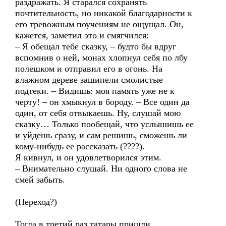
раздражать. Я старался сохранять
почтительность, но никакой благодарности к
его тревожным поучениям не ощущал. Он,
кажется, заметил это и смягчился:
– Я обещал тебе сказку, – будто бы вдруг
вспомнив о ней, монах хлопнул себя по лбу
полешком и отправил его в огонь. На
влажном дереве зашипели смолистые
подтеки. – Видишь: моя память уже не к
черту! – он хмыкнул в бороду. – Все один да
один, от себя отвыкаешь. Ну, слушай мою
сказку… Только пообещай, что услышишь ее
и уйдешь сразу, и сам решишь, сможешь ли
кому-нибудь ее рассказать (????).
Я кивнул, и он удовлетворился этим.
– Внимательно слушай. Ни одного слова не
смей забыть.
(Переход?)
Тогда в третий раз татары пришли