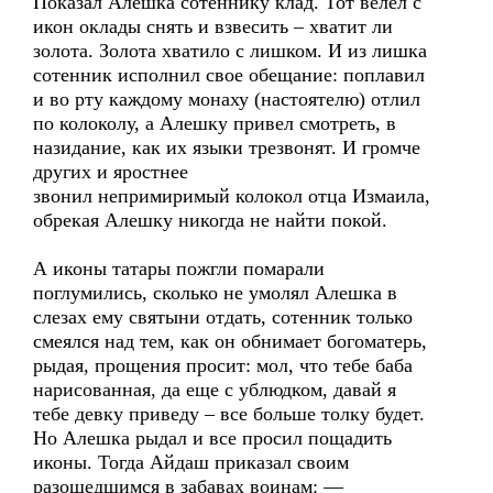
Показал Алешка сотеннику клад. Тот велел с
икон оклады снять и взвесить – хватит ли
золота. Золота хватило с лишком. И из лишка
сотенник исполнил свое обещание: поплавил
и во рту каждому монаху (настоятелю) отлил
по колоколу, а Алешку привел смотреть, в
назидание, как их языки трезвонят. И громче
других и яростнее
звонил непримиримый колокол отца Измаила,
обрекая Алешку никогда не найти покой.
А иконы татары пожгли помарали
поглумились, сколько не умолял Алешка в
слезах ему святыни отдать, сотенник только
смеялся над тем, как он обнимает богоматерь,
рыдая, прощения просит: мол, что тебе баба
нарисованная, да еще с ублюдком, давай я
тебе девку приведу – все больше толку будет.
Но Алешка рыдал и все просил пощадить
иконы. Тогда Айдаш приказал своим
разошедшимся в забавах воинам: ––