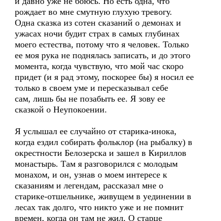
и давно уже не боюсь. Но есть одна, что
рождает во мне смутную глухую тревогу.
Одна сказка из сотен сказаний о демонах и
ужасах ночи будит страх в самых глубинах
моего естества, потому что я человек. Только
ее моя рука не поднялась записать, и до этого
момента, когда чувствую, что мой час скоро
придет (и я рад этому, поскорее бы) я носил ее
только в своем уме и пересказывал себе
сам, лишь бы не позабыть ее. Я зову ее
сказкой о Неупокоении.
Я услышал ее случайно от старика-инока,
когда ездил собирать фольклор (на рыбалку) в
окрестности Белозерска и зашел в Кириллов
монастырь. Там я разговорился с молодым
монахом, и он, узнав о моем интересе к
сказаниям и легендам, рассказал мне о
старике-отшельнике, живущем в уединении в
лесах так долго, что никто уже и не помнит
времен, когда он там не жил. О старце