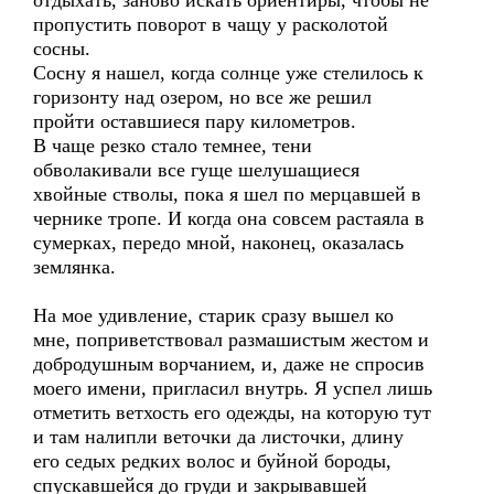
отдыхать, заново искать ориентиры, чтобы не
пропустить поворот в чащу у расколотой
сосны.
Сосну я нашел, когда солнце уже стелилось к
горизонту над озером, но все же решил
пройти оставшиеся пару километров.
В чаще резко стало темнее, тени
обволакивали все гуще шелушащиеся
хвойные стволы, пока я шел по мерцавшей в
чернике тропе. И когда она совсем растаяла в
сумерках, передо мной, наконец, оказалась
землянка.
На мое удивление, старик сразу вышел ко
мне, поприветствовал размашистым жестом и
добродушным ворчанием, и, даже не спросив
моего имени, пригласил внутрь. Я успел лишь
отметить ветхость его одежды, на которую тут
и там налипли веточки да листочки, длину
его седых редких волос и буйной бороды,
спускавшейся до груди и закрывавшей