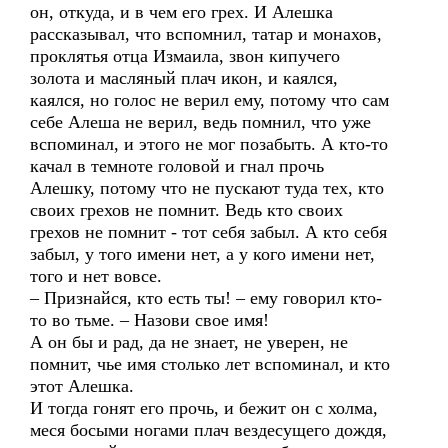
он, откуда, и в чем его грех. И Алешка
рассказывал, что вспомнил, татар и монахов,
проклятья отца Измаила, звон кипучего
золота и масляный плач икон, и каялся,
каялся, но голос не верил ему, потому что сам
себе Алеша не верил, ведь помнил, что уже
вспоминал, и этого не мог позабыть. А кто-то
качал в темноте головой и гнал прочь
Алешку, потому что не пускают туда тех, кто
своих грехов не помнит. Ведь кто своих
грехов не помнит - тот себя забыл. А кто себя
забыл, у того имени нет, а у кого имени нет,
того и нет вовсе.
– Признайся, кто есть ты! – ему говорил кто-
то во тьме. – Назови свое имя!
А он бы и рад, да не знает, не уверен, не
помнит, чье имя столько лет вспоминал, и кто
этот Алешка.
И тогда гонят его прочь, и бежит он с холма,
меся босыми ногами плач вездесущего дождя,