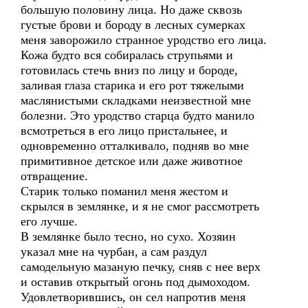
большую половину лица. Но даже сквозь
густые брови и бороду в лесных сумерках
меня заворожило странное уродство его лица.
Кожа будто вся собиралась струпьями и
готовилась стечь вниз по лицу и бороде,
заливая глаза старика и его рот тяжелыми
маслянистыми складками неизвестной мне
болезни. Это уродство старца будто манило
всмотреться в его лицо пристальнее, и
одновременно отталкивало, подняв во мне
примитивное детское или даже животное
отвращение.
Старик только поманил меня жестом и
скрылся в землянке, и я не смог рассмотреть
его лучше.
В землянке было тесно, но сухо. Хозяин
указал мне на чурбан, а сам раздул
самодельную мазаную печку, сняв с нее верх
и оставив открытый огонь под дымоходом.
Удовлетворившись, он сел напротив меня