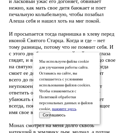
и ласковый ужас его догоняет, обвивает
нежно, как мать свое дитя баюкает и поет
печальную колыбельную, чтобы позабыл
Алеша себя и нашел хоть на миг покой.
И просыпается тогда парнишка в хлеву перед
иконой Святого Старца. Когда и где – нет
тому разницы, потому что не помнит себя. И
с этого дня бредет, неспокойный, куда глаза
глядят, и вспоминает, кто он, меняя лицо свое
Мы используем файлы cookie
на святую личину и мучается и ждет, когда
для улучшения работы сайта.
смоет ее дождь забвения, себя вспомнит
Оставаясь на сайте, вы
всего до последней ядовитой капли
соглашаетесь с условиями
неупокоения… И когда вновь не сможет
использования файлов cookies.
Чтобы ознакомиться с
ответить он голосу, кто он есть, придет
Политикой обработки
убаюкать его ласковый ужас. И так будет
персональных данных и файлов
всегда, пока не вспомнит Алеша настоящее
cookie,
нажмите здесь
.
имя свое в перезвоне колоколов.
Соглашаюсь
Монах смотрел на меня долго сквозь
натекший в землянку дым, молчал, а потом