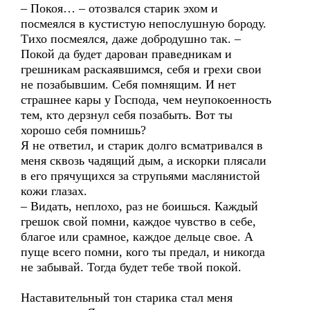
– Покоя… – отозвался старик эхом и
посмеялся в кустистую непослушную бороду.
Тихо посмеялся, даже добродушно так. –
Покой да будет дарован праведникам и
грешникам раскаявшимся, себя и грехи свои
не позабывшим. Себя помнящим. И нет
страшнее кары у Господа, чем неупокоенность
тем, кто дерзнул себя позабыть. Вот ты
хорошо себя помнишь?
Я не ответил, и старик долго всматривался в
меня сквозь чадящий дым, а искорки плясали
в его прячущихся за струпьями маслянистой
кожи глазах.
– Видать, неплохо, раз не боишься. Каждый
грешок свой помни, каждое чувство в себе,
благое или срамное, каждое дельце свое. А
пуще всего помни, кого ты предал, и никогда
не забывай. Тогда будет тебе твой покой.
Наставительный тон старика стал меня