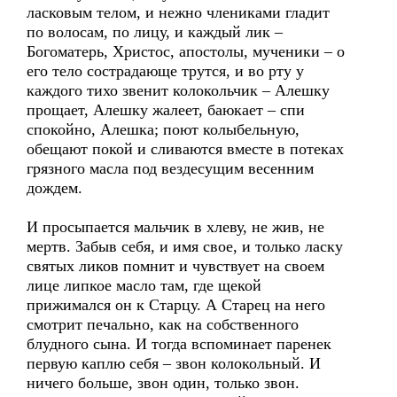
ласковым телом, и нежно члениками гладит
по волосам, по лицу, и каждый лик –
Богоматерь, Христос, апостолы, мученики – о
его тело сострадающе трутся, и во рту у
каждого тихо звенит колокольчик – Алешку
прощает, Алешку жалеет, баюкает – спи
спокойно, Алешка; поют колыбельную,
обещают покой и сливаются вместе в потеках
грязного масла под вездесущим весенним
дождем.
И просыпается мальчик в хлеву, не жив, не
мертв. Забыв себя, и имя свое, и только ласку
святых ликов помнит и чувствует на своем
лице липкое масло там, где щекой
прижимался он к Старцу. А Старец на него
смотрит печально, как на собственного
блудного сына. И тогда вспоминает паренек
первую каплю себя – звон колокольный. И
ничего больше, звон один, только звон.