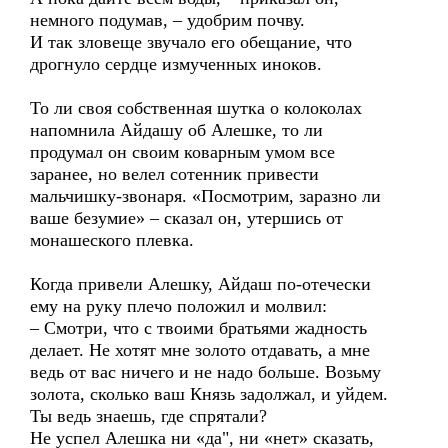
немного подумав, – удобрим почву.
И так зловеще звучало его обещание, что
дрогнуло сердце измученных иноков.
То ли своя собственная шутка о колоколах
напомнила Айдашу об Алешке, то ли
продумал он своим коварным умом все
заранее, но велел сотенник привести
мальчишку-звонаря. «Посмотрим, заразно ли
ваше безумие» – сказал он, утершись от
монашеского плевка.
Когда привели Алешку, Айдаш по-отечески
ему на руку плечо положил и молвил:
– Смотри, что с твоими братьями жадность
делает. Не хотят мне золото отдавать, а мне
ведь от вас ничего и не надо больше. Возьму
золота, сколько ваш Князь задолжал, и уйдем.
Ты ведь знаешь, где спрятали?
Не успел Алешка ни «да", ни «нет» сказать,