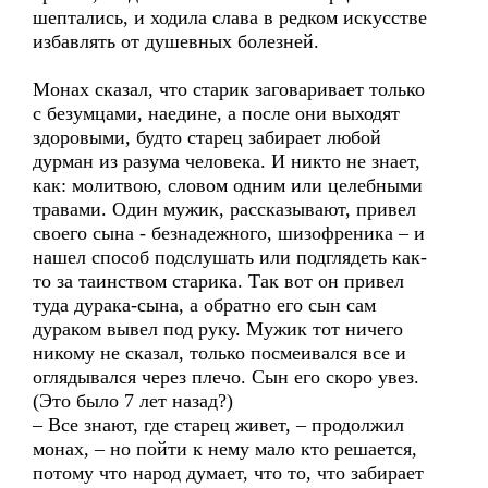
шептались, и ходила слава в редком искусстве
избавлять от душевных болезней.
Монах сказал, что старик заговаривает только
с безумцами, наедине, а после они выходят
здоровыми, будто старец забирает любой
дурман из разума человека. И никто не знает,
как: молитвою, словом одним или целебными
травами. Один мужик, рассказывают, привел
своего сына - безнадежного, шизофреника – и
нашел способ подслушать или подглядеть как-
то за таинством старика. Так вот он привел
туда дурака-сына, а обратно его сын сам
дураком вывел под руку. Мужик тот ничего
никому не сказал, только посмеивался все и
оглядывался через плечо. Сын его скоро увез.
(Это было 7 лет назад?)
– Все знают, где старец живет, – продолжил
монах, – но пойти к нему мало кто решается,
потому что народ думает, что то, что забирает