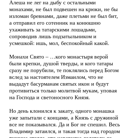
Алеша не лег на дыбу с остальными
монахами, не был подвешен на крюки, не бы
изломан бревнами, даже плетьми не был бит,
а отправил его сотенник на конюшню
ухаживать за татарскими лошадьми,
сопроводив лишь подзатыльником и
усмешкой: ишь, мол, беспокойный какой.
Монахи Свято – …кого монастыря верой
были крепки, душой тверды, и кого татары
сразу не порубили, те поклялись перед Богом
вслед за настоятелем Измаилом, что не
выдадут басурманам святых икон и будут
противиться только молитвой мукам, уповая
на Господа и светоносного Князя.
Но день клонился к закату, одного монашка
уже запытали с концами, а Князь с дружиной
все не показывался. Да и Бог не спешил. Весь
Владимир затаился, и такая тогда над городом