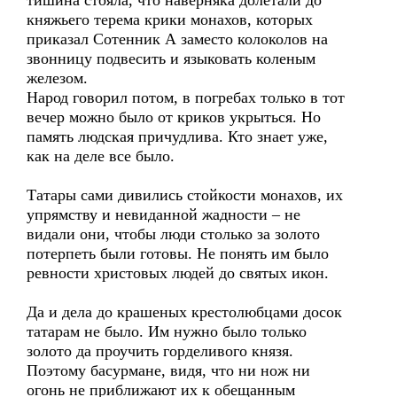
тишина стояла, что наверняка долетали до
княжьего терема крики монахов, которых
приказал Сотенник А заместо колоколов на
звонницу подвесить и языковать коленым
железом.
Народ говорил потом, в погребах только в тот
вечер можно было от криков укрыться. Но
память людская причудлива. Кто знает уже,
как на деле все было.
Татары сами дивились стойкости монахов, их
упрямству и невиданной жадности – не
видали они, чтобы люди столько за золото
потерпеть были готовы. Не понять им было
ревности христовых людей до святых икон.
Да и дела до крашеных крестолюбцами досок
татарам не было. Им нужно было только
золото да проучить горделивого князя.
Поэтому басурмане, видя, что ни нож ни
огонь не приближают их к обещанным