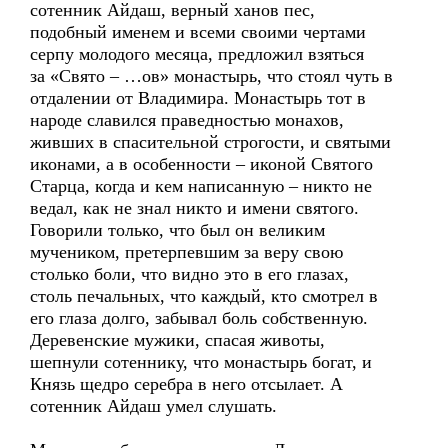
сотенник Айдаш, верный ханов пес,
подобный именем и всеми своими чертами
серпу молодого месяца, предложил взяться
за «Свято – …ов» монастырь, что стоял чуть в
отдалении от Владимира. Монастырь тот в
народе славился праведностью монахов,
живших в спасительной строгости, и святыми
иконами, а в особенности – иконой Святого
Старца, когда и кем написанную – никто не
ведал, как не знал никто и имени святого.
Говорили только, что был он великим
мучеником, претерпевшим за веру свою
столько боли, что видно это в его глазах,
столь печальных, что каждый, кто смотрел в
его глаза долго, забывал боль собственную.
Деревенские мужики, спасая животы,
шепнули сотеннику, что монастырь богат, и
Князь щедро серебра в него отсылает. А
сотенник Айдаш умел слушать.