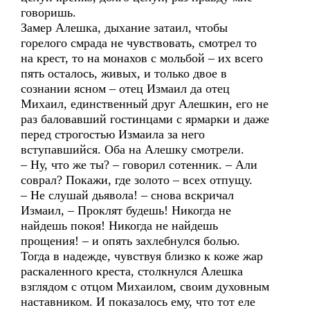
говоришь.
Замер Алешка, дыхание затаил, чтобы
горелого смрада не чувствовать, смотрел то
на крест, то на монахов с мольбой – их всего
пять осталось, живых, и только двое в
сознании ясном – отец Измаил да отец
Михаил, единственный друг Алешкин, его не
раз баловавший гостинцами с ярмарки и даже
перед строгостью Измаила за него
вступавшийся. Оба на Алешку смотрели.
– Ну, что же ты? – говорил сотенник. – Али
соврал? Покажи, где золото – всех отпущу.
– Не слушай дьявола! – снова вскричал
Измаил, – Проклят будешь! Никогда не
найдешь покоя! Никогда не найдешь
прощения! – и опять захлебнулся болью.
Тогда в надежде, чувствуя близко к коже жар
раскаленного креста, столкнулся Алешка
взглядом с отцом Михаилом, своим духовным
наставником. И показалось ему, что тот еле