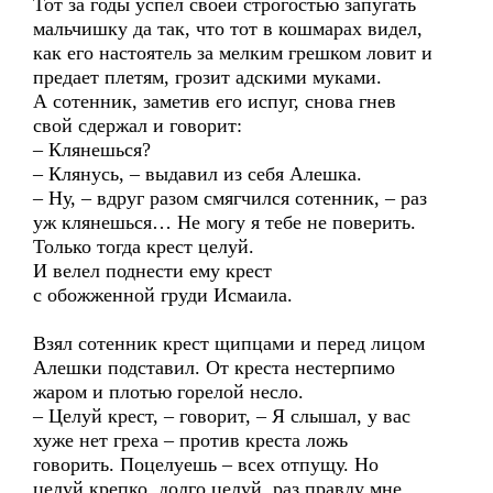
Тот за годы успел своей строгостью запугать
мальчишку да так, что тот в кошмарах видел,
как его настоятель за мелким грешком ловит и
предает плетям, грозит адскими муками.
А сотенник, заметив его испуг, снова гнев
свой сдержал и говорит:
– Клянешься?
– Клянусь, – выдавил из себя Алешка.
– Ну, – вдруг разом смягчился сотенник, – раз
уж клянешься… Не могу я тебе не поверить.
Только тогда крест целуй.
И велел поднести ему крест
с обожженной груди Исмаила.
Взял сотенник крест щипцами и перед лицом
Алешки подставил. От креста нестерпимо
жаром и плотью горелой несло.
– Целуй крест, – говорит, – Я слышал, у вас
хуже нет греха – против креста ложь
говорить. Поцелуешь – всех отпущу. Но
целуй крепко, долго целуй, раз правду мне