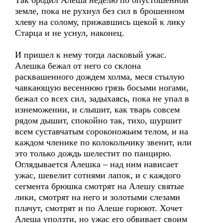
Так бродил Алеша неделю по опустошенной
земле, пока не рухнул без сил в брошенном
хлеву на солому, прижавшись щекой к лику
Старца и не уснул, наконец.
И пришел к нему тогда ласковый ужас.
Алешка бежал от него со склона
расквашенного дождем холма, меся стылую
чавкающую весеннюю грязь босыми ногами,
бежал со всех сил, задыхаясь, пока не упал в
изнеможении, и слышит, как тварь совсем
рядом дышит, спокойно так, тихо, шуршит
всем суставчатым сороконожьим телом, и на
каждом членике по колокольчику звенит, или
это только дождь шелестит по панцирю.
Оглядывается Алешка – над ним нависает
ужас, шевелит сотнями лапок, и с каждого
сегмента брюшка смотрят на Алешу святые
лики, смотрят на него и золотыми слезами
плачут, смотрят и по Алеше горюют. Хочет
Алеша уползти, но ужас его обвивает своим