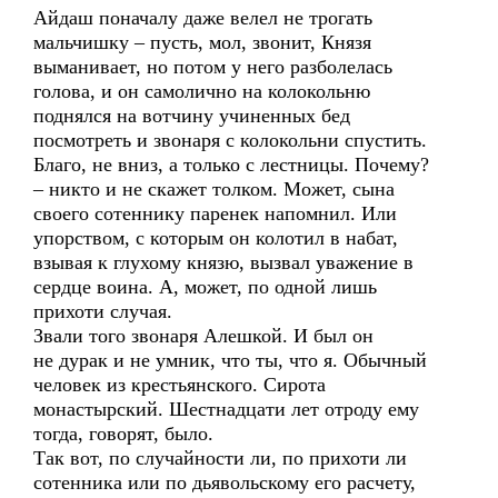
Айдаш поначалу даже велел не трогать
мальчишку – пусть, мол, звонит, Князя
выманивает, но потом у него разболелась
голова, и он самолично на колокольню
поднялся на вотчину учиненных бед
посмотреть и звонаря с колокольни спустить.
Благо, не вниз, а только с лестницы. Почему?
– никто и не скажет толком. Может, сына
своего сотеннику паренек напомнил. Или
упорством, с которым он колотил в набат,
взывая к глухому князю, вызвал уважение в
сердце воина. А, может, по одной лишь
прихоти случая.
Звали того звонаря Алешкой. И был он
не дурак и не умник, что ты, что я. Обычный
человек из крестьянского. Сирота
монастырский. Шестнадцати лет отроду ему
тогда, говорят, было.
Так вот, по случайности ли, по прихоти ли
сотенника или по дьявольскому его расчету,