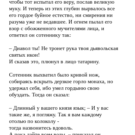
чтобы тот испытал его веру, послав великую
муку. И теперь из этих глубин вырвалось все
его гордое буйное естество, ни смирения ни
разума уже не ведавшее. И огнем пылал его
взор с обожженного мучителями лица, и
ответил он сотеннику так:
– Диавол ты! Не тронет рука твоя дьявольская
святых икон!
И сказав это, плюнул в лицо татарину.
Сотенник выхватил было кривой нож,
собираясь вскрыть дерзкое горло монаха, но
удержал себя, ибо умел гордыню свою
обуздать. Тогда он сказал:
– Длинный у вашего князя язык; – И у вас
такие же, я погляжу. Так я вам каждому
отолью по колоколу -
тогда назвонитесь вдоволь.
А пока дайте всем воды, – приказал он,