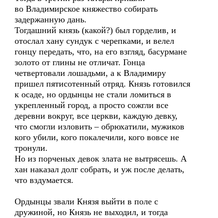
во Владимирское княжество собирать
задержанную дань.
Тогдашний князь (какой?) был горделив, и
отослал хану сундук с черепками, и велел
гонцу передать, что, на его взгляд, басурмане
золото от глины не отличат. Гонца
четвертовали лошадьми, а к Владимиру
пришел пятисотенный отряд. Князь готовился
к осаде, но ордынцы не стали ломиться в
укрепленный город, а просто сожгли все
деревни вокруг, все церкви, каждую девку,
что смогли изловить – обрюхатили, мужиков
кого убили, кого покалечили, кого вовсе не
тронули.
Но из порченых девок злата не вытрясешь. А
хан наказал долг собрать, и уж после делать,
что вздумается.
Ордынцы звали Князя выйти в поле с
дружиной, но Князь не выходил, и тогда