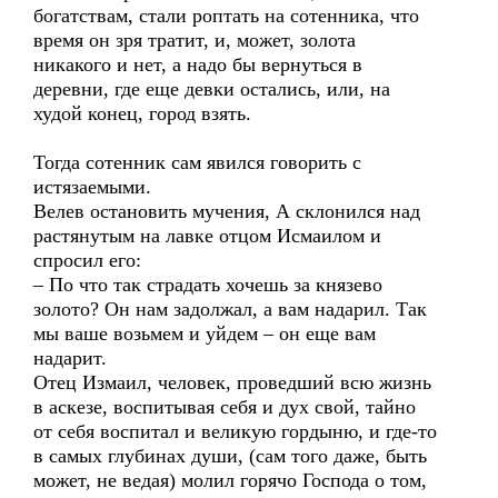
богатствам, стали роптать на сотенника, что
время он зря тратит, и, может, золота
никакого и нет, а надо бы вернуться в
деревни, где еще девки остались, или, на
худой конец, город взять.
Тогда сотенник сам явился говорить с
истязаемыми.
Велев остановить мучения, А склонился над
растянутым на лавке отцом Исмаилом и
спросил его:
– По что так страдать хочешь за князево
золото? Он нам задолжал, а вам надарил. Так
мы ваше возьмем и уйдем – он еще вам
надарит.
Отец Измаил, человек, проведший всю жизнь
в аскезе, воспитывая себя и дух свой, тайно
от себя воспитал и великую гордыню, и где-то
в самых глубинах души, (сам того даже, быть
может, не ведая) молил горячо Господа о том,