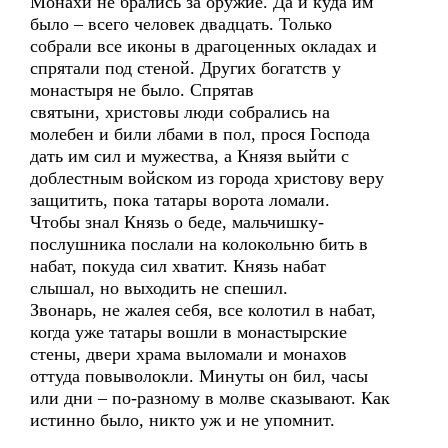
Монахи не брались за оружие. Да и куда им
было – всего человек двадцать. Только
собрали все иконы в драгоценных окладах и
спрятали под стеной. Других богатств у
монастыря не было. Спрятав
святыни, христовы люди собрались на
молебен и били лбами в пол, прося Господа
дать им сил и мужества, а Князя выйти с
доблестным войском из города христову веру
защитить, пока татары ворота ломали.
Чтобы знал Князь о беде, мальчишку-
послушника послали на колокольню бить в
набат, покуда сил хватит. Князь набат
слышал, но выходить не спешил.
Звонарь, не жалея себя, все колотил в набат,
когда уже татары вошли в монастырские
стены, двери храма выломали и монахов
оттуда повыволокли. Минуты он бил, часы
или дни – по-разному в молве сказывают. Как
истинно было, никто уж и не упомнит.