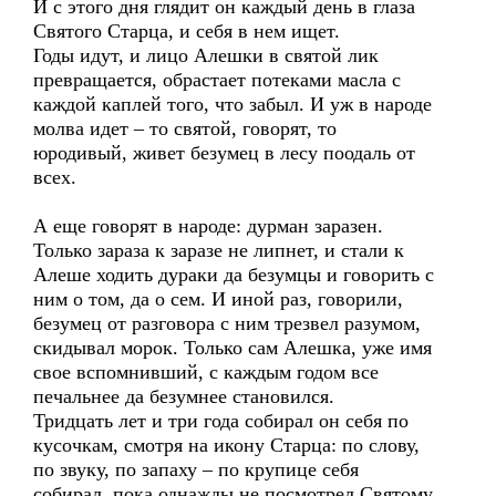
И с этого дня глядит он каждый день в глаза
Святого Старца, и себя в нем ищет.
Годы идут, и лицо Алешки в святой лик
превращается, обрастает потеками масла с
каждой каплей того, что забыл. И уж в народе
молва идет – то святой, говорят, то
юродивый, живет безумец в лесу поодаль от
всех.
А еще говорят в народе: дурман заразен.
Только зараза к заразе не липнет, и стали к
Алеше ходить дураки да безумцы и говорить с
ним о том, да о сем. И иной раз, говорили,
безумец от разговора с ним трезвел разумом,
скидывал морок. Только сам Алешка, уже имя
свое вспомнивший, с каждым годом все
печальнее да безумнее становился.
Тридцать лет и три года собирал он себя по
кусочкам, смотря на икону Старца: по слову,
по звуку, по запаху – по крупице себя
собирал, пока однажды не посмотрел Святому