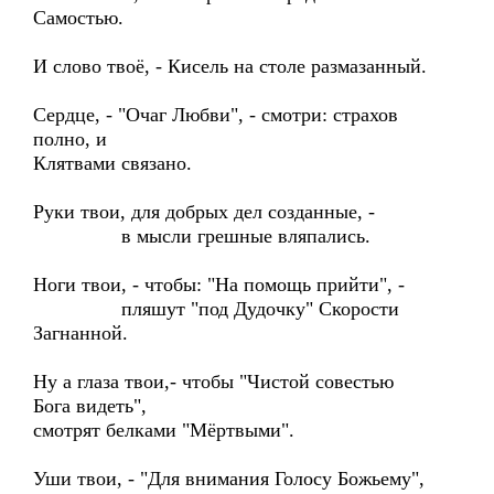
Самостью.
И слово твоё, - Кисель на столе размазанный.
Сердце, - "Очаг Любви", - смотри: страхов
полно, и
Клятвами связано.
Руки твои, для добрых дел созданные, -
в мысли грешные вляпались.
Ноги твои, - чтобы: "На помощь прийти", -
пляшут "под Дудочку" Скорости
Загнанной.
Ну а глаза твои,- чтобы "Чистой совестью
Бога видеть",
смотрят белками "Мёртвыми".
Уши твои, - "Для внимания Голосу Божьему",