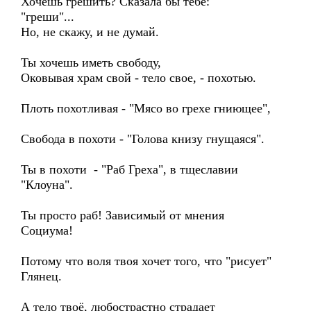
Хочешь грешить? Сказала бы тебе:
"греши"...
Но, не скажу, и не думай.
Ты хочешь иметь свободу,
Оковывая храм свой - тело свое, - похотью.
Плоть похотливая - "Мясо во грехе гниющее",
Свобода в похоти - "Голова книзу гнущаяся".
Ты в похоти - "Раб Греха", в тщеславии
"Клоуна".
Ты просто раб! Зависимый от мнения
Социума!
Потому что воля твоя хочет того, что "рисует"
Глянец.
А тело твоё, любострастно страдает