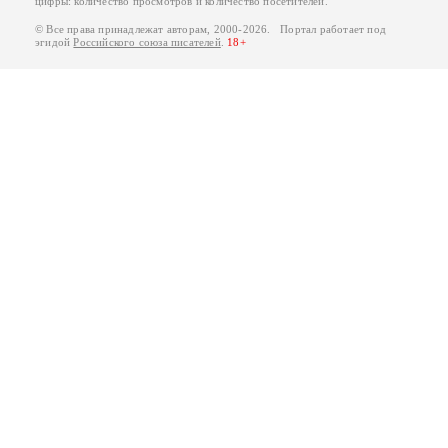
цифры: количество просмотров и количество посетителей.
© Все права принадлежат авторам, 2000-2026. Портал работает под
эгидой
Российского союза писателей
.
18+