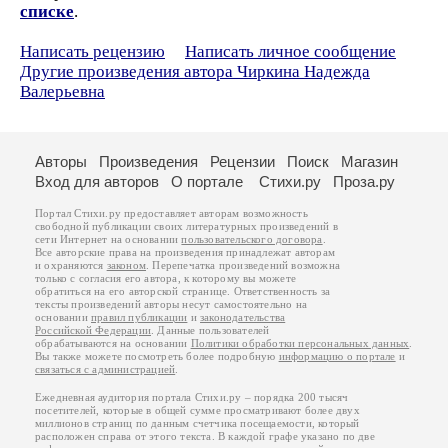
списке
.
Написать рецензию
Написать личное сообщение
Другие произведения автора Чиркина Надежда
Валерьевна
Авторы
Произведения
Рецензии
Поиск
Магазин
Вход для авторов
О портале
Стихи.ру
Проза.ру
Портал Стихи.ру предоставляет авторам возможность
свободной публикации своих литературных произведений в
сети Интернет на основании
пользовательского договора
.
Все авторские права на произведения принадлежат авторам
и охраняются
законом
. Перепечатка произведений возможна
только с согласия его автора, к которому вы можете
обратиться на его авторской странице. Ответственность за
тексты произведений авторы несут самостоятельно на
основании
правил публикации
и
законодательства
Российской Федерации
. Данные пользователей
обрабатываются на основании
Политики обработки персональных данных
.
Вы также можете посмотреть более подробную
информацию о портале
и
связаться с администрацией
.
Ежедневная аудитория портала Стихи.ру – порядка 200 тысяч
посетителей, которые в общей сумме просматривают более двух
миллионов страниц по данным счетчика посещаемости, который
расположен справа от этого текста. В каждой графе указано по две